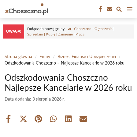
Przejdź
M
do
treści
Dołącz do nowej grupy
Choszczno - Ogłoszenia |
UWAGA!
Sprzedam | Kupię | Zamienię | Praca
Strona główna
/
Firmy
/
Biznes, Finanse i Ubezpieczenia
/
Odszkodowania Choszczno – Najlepsze Kancelarie w 2026 roku
Odszkodowania Choszczno –
Najlepsze Kancelarie w 2026 roku
Data dodania:
3 sierpnia 2026 r.
Share
Share
Share
Share
Share
Share
on
on
on
on
on
on
Facebook
X
Pinterest
WhatsApp
LinkedIn
Email
(Twitter)