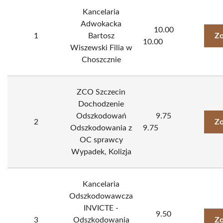
Kancelaria
Adwokacka
10.00
1
Bartosz
Zo
10.00
Wiszewski Filia w
Choszcznie
ZCO Szczecin
Dochodzenie
Odszkodowań
9.75
2
Zo
Odszkodowania z
9.75
OC sprawcy
Wypadek, Kolizja
Kancelaria
Odszkodowawcza
INVICTE -
9.50
3
Odszkodowania
Zo