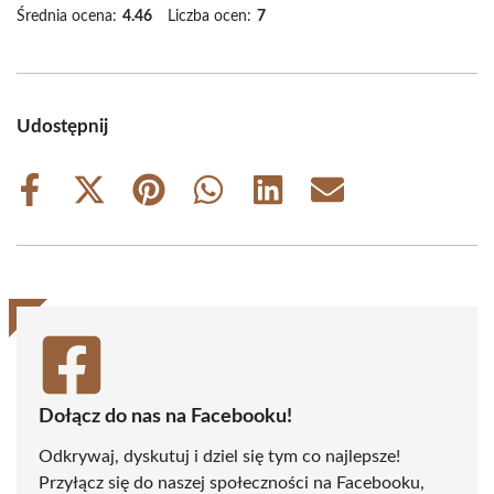
Średnia ocena:
4.46
Liczba ocen:
7
Udostępnij
Share
Share
Share
Share
Share
Share
on
on
on
on
on
on
Facebook
X
Pinterest
WhatsApp
LinkedIn
Email
(Twitter)
Dołącz do nas na Facebooku!
Odkrywaj, dyskutuj i dziel się tym co najlepsze!
Przyłącz się do naszej społeczności na Facebooku,