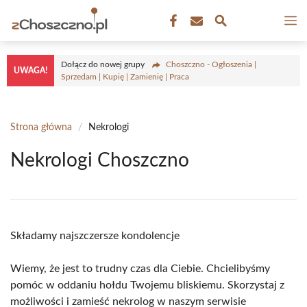
Przejdź
M
do
treści
Dołącz do nowej grupy
Choszczno - Ogłoszenia |
UWAGA!
Sprzedam | Kupię | Zamienię | Praca
Strona główna
/
Nekrologi
Nekrologi Choszczno
Składamy najszczersze kondolencje
Wiemy, że jest to trudny czas dla Ciebie. Chcielibyśmy
pomóc w oddaniu hołdu Twojemu bliskiemu. Skorzystaj z
możliwości i zamieść nekrolog w naszym serwisie