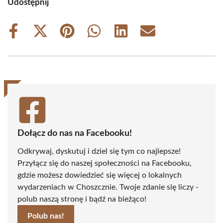
Udostępnij
Share
Share
Share
Share
Share
Share
on
on
on
on
on
on
Facebook
X
Pinterest
WhatsApp
LinkedIn
Email
(Twitter)
Dołącz do nas na Facebooku!
Odkrywaj, dyskutuj i dziel się tym co najlepsze!
Przyłącz się do naszej społeczności na Facebooku,
gdzie możesz dowiedzieć się więcej o lokalnych
wydarzeniach w Choszcznie. Twoje zdanie się liczy -
polub naszą stronę i bądź na bieżąco!
Polub nas!