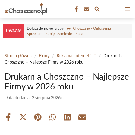
Przejdź
M
do
treści
Dołącz do nowej grupy
Choszczno - Ogłoszenia |
UWAGA!
Sprzedam | Kupię | Zamienię | Praca
Strona główna
/
Firmy
/
Reklama, Internet i IT
/
Drukarnia
Choszczno – Najlepsze Firmy w 2026 roku
Drukarnia Choszczno – Najlepsze
Firmy w 2026 roku
Data dodania:
2 sierpnia 2026 r.
Share
Share
Share
Share
Share
Share
on
on
on
on
on
on
Facebook
X
Pinterest
WhatsApp
LinkedIn
Email
(Twitter)