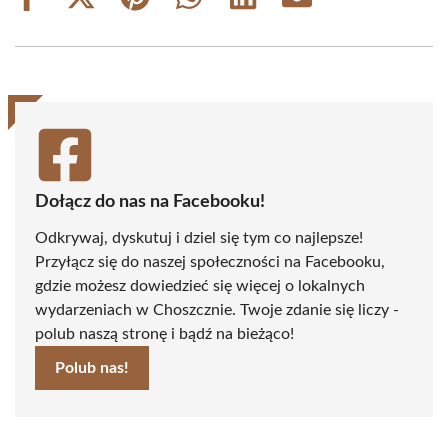
Share
Share
Share
Share
Share
Share
on
on
on
on
on
on
Facebook
X
Pinterest
WhatsApp
LinkedIn
Email
(Twitter)
Dołącz do nas na Facebooku!
Odkrywaj, dyskutuj i dziel się tym co najlepsze!
Przyłącz się do naszej społeczności na Facebooku,
gdzie możesz dowiedzieć się więcej o lokalnych
wydarzeniach w Choszcznie. Twoje zdanie się liczy -
polub naszą stronę i bądź na bieżąco!
Polub nas!