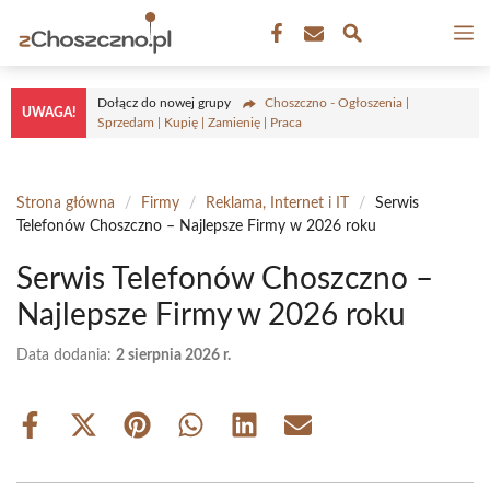
Przejdź
M
do
treści
Dołącz do nowej grupy
Choszczno - Ogłoszenia |
UWAGA!
Sprzedam | Kupię | Zamienię | Praca
Strona główna
/
Firmy
/
Reklama, Internet i IT
/
Serwis
Telefonów Choszczno – Najlepsze Firmy w 2026 roku
Serwis Telefonów Choszczno –
Najlepsze Firmy w 2026 roku
Data dodania:
2 sierpnia 2026 r.
Share
Share
Share
Share
Share
Share
on
on
on
on
on
on
Facebook
X
Pinterest
WhatsApp
LinkedIn
Email
(Twitter)