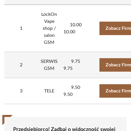
LockOn
Vape
10.00
1
shop /
Zobacz Fir
10.00
salon
GSM
SERWIS
9.75
2
Zobacz Fir
GSM
9.75
9.50
3
TELE
Zobacz Fir
9.50
Przedsiębiorco! Zadbaj o widoczność swojej