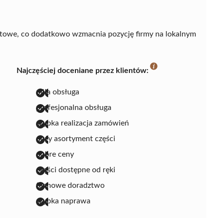
rtowe, co dodatkowo wzmacnia pozycję firmy na lokalnym
Najczęściej doceniane przez klientów:
miła obsługa
profesjonalna obsługa
szybka realizacja zamówień
duży asortyment części
dobre ceny
części dostępne od ręki
fachowe doradztwo
szybka naprawa