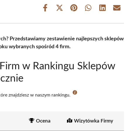
Share
Share
Share
Share
Share
Share
on
on
on
on
on
on
Facebook
X
Pinterest
WhatsApp
LinkedIn
Email
(Twitter)
ych? Przedstawiamy zestawienie najlepszych sklepów
oku wybranych spośród 4 firm.
 Firm w Rankingu Sklepów
cznie
które znajdziesz w naszym rankingu.
Ocena
Wizytówka Firmy