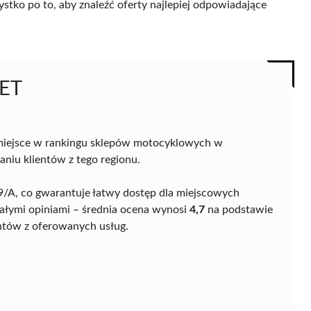
ystko po to, aby znaleźć oferty najlepiej odpowiadające
KET
iejsce w rankingu sklepów motocyklowych w
faniu klientów z tego regionu.
j 29/A, co gwarantuje łatwy dostęp dla miejscowych
ymi opiniami – średnia ocena wynosi
4,7
na podstawie
entów z oferowanych usług.
: