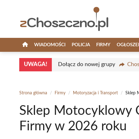
Przejdź
do
treści
WIADOMOŚCI
POLICJA
FIRMY
OGŁOSZE
UWAGA!
Dołącz do nowej grupy
Chos
Strona główna
/
Firmy
/
Motoryzacja i Transport
/
Sklep 
Sklep Motocyklowy 
Firmy w 2026 roku