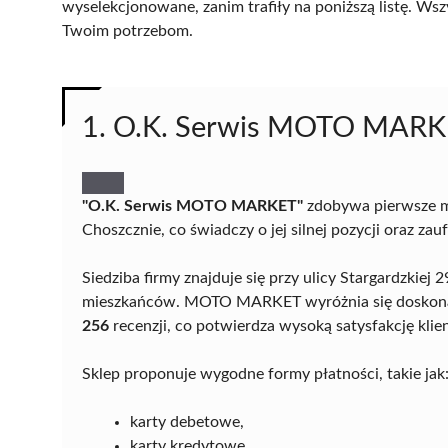
wyselekcjonowane, zanim trafiły na poniższą listę. Wsz
Twoim potrzebom.
1. O.K. Serwis MOTO MAR
"O.K. Serwis MOTO MARKET"
zdobywa pierwsze m
Choszcznie, co świadczy o jej silnej pozycji oraz zau
Siedziba firmy znajduje się przy ulicy Stargardzkie
mieszkańców. MOTO MARKET wyróżnia się doskonał
256
recenzji, co potwierdza wysoką satysfakcję kli
Sklep proponuje wygodne formy płatności, takie jak
karty debetowe,
karty kredytowe,