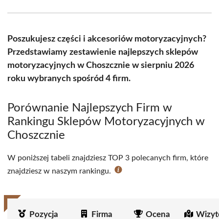
Facebook
X
Pinterest
WhatsApp
LinkedIn
Email
(Twitter)
Poszukujesz części i akcesoriów motoryzacyjnych?
Przedstawiamy zestawienie najlepszych sklepów
motoryzacyjnych w Choszcznie w sierpniu 2026
roku wybranych spośród 4 firm.
Porównanie Najlepszych Firm w
Rankingu Sklepów Motoryzacyjnych w
Choszcznie
W poniższej tabeli znajdziesz TOP 3 polecanych firm, które
znajdziesz w naszym rankingu.
Pozycja
Firma
Ocena
Wizyt