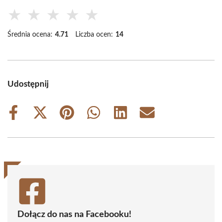
★
★
★
★
★
Średnia ocena:
4.71
Liczba ocen:
14
Udostępnij
Share
Share
Share
Share
Share
Share
on
on
on
on
on
on
Facebook
X
Pinterest
WhatsApp
LinkedIn
Email
(Twitter)
Dołącz do nas na Facebooku!