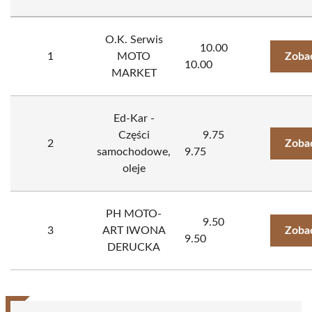
O.K. Serwis
10.00
1
MOTO
Zoba
10.00
MARKET
Ed-Kar -
Części
9.75
2
Zoba
samochodowe,
9.75
oleje
PH MOTO-
9.50
3
ART IWONA
Zoba
9.50
DERUCKA