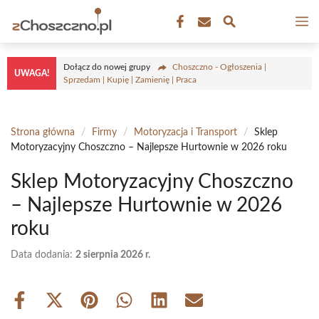
Przejdź
M
do
treści
Dołącz do nowej grupy
Choszczno - Ogłoszenia |
UWAGA!
Sprzedam | Kupię | Zamienię | Praca
Strona główna
/
Firmy
/
Motoryzacja i Transport
/
Sklep
Motoryzacyjny Choszczno – Najlepsze Hurtownie w 2026 roku
Sklep Motoryzacyjny Choszczno
– Najlepsze Hurtownie w 2026
roku
Data dodania:
2 sierpnia 2026 r.
Share
Share
Share
Share
Share
Share
on
on
on
on
on
on