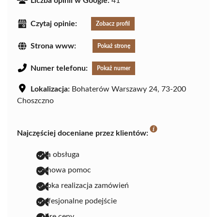
Liczba opinii w Google:
41
Czytaj opinie:
Zobacz profil
Strona www:
Pokaż stronę
Numer telefonu:
Pokaż numer
Lokalizacja:
Bohaterów Warszawy 24, 73-200
Choszczno
Najczęściej doceniane przez klientów:
miła obsługa
fachowa pomoc
szybka realizacja zamówień
profesjonalne podejście
dobre ceny