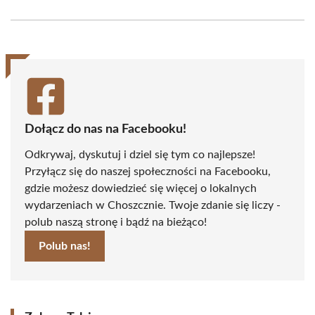
on
on
on
on
on
on
Facebook
X
Pinterest
WhatsApp
LinkedIn
Email
(Twitter)
Dołącz do nas na Facebooku!
Odkrywaj, dyskutuj i dziel się tym co najlepsze!
Przyłącz się do naszej społeczności na Facebooku,
gdzie możesz dowiedzieć się więcej o lokalnych
wydarzeniach w Choszcznie. Twoje zdanie się liczy -
polub naszą stronę i bądź na bieżąco!
Polub nas!