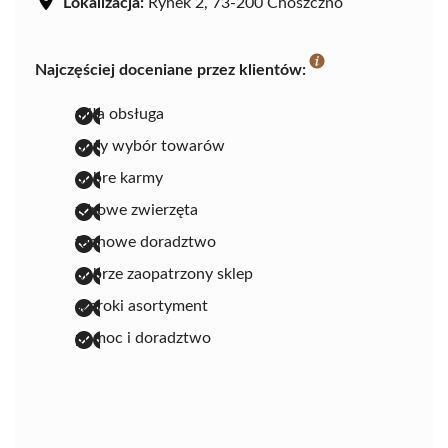
Lokalizacja:
Rynek 2, 73-200 Choszczno
Najczęściej doceniane przez klientów:
miła obsługa
duży wybór towarów
dobre karmy
zdrowe zwierzęta
fachowe doradztwo
dobrze zaopatrzony sklep
szeroki asortyment
pomoc i doradztwo