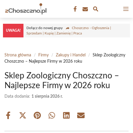
Przejdź
M
do
treści
Dołącz do nowej grupy
Choszczno - Ogłoszenia |
UWAGA!
Sprzedam | Kupię | Zamienię | Praca
Strona główna
/
Firmy
/
Zakupy i Handel
/
Sklep Zoologiczny
Choszczno – Najlepsze Firmy w 2026 roku
Sklep Zoologiczny Choszczno –
Najlepsze Firmy w 2026 roku
Data dodania:
1 sierpnia 2026 r.
Share
Share
Share
Share
Share
Share
on
on
on
on
on
on
Facebook
X
Pinterest
WhatsApp
LinkedIn
Email
(Twitter)