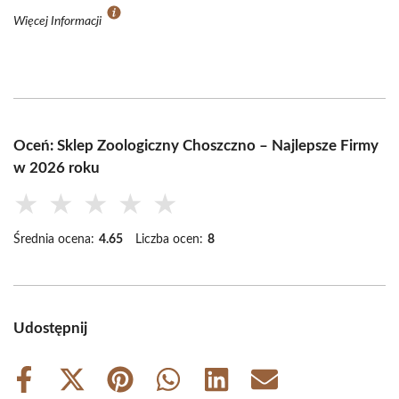
Więcej Informacji
Oceń: Sklep Zoologiczny Choszczno – Najlepsze Firmy
w 2026 roku
★
★
★
★
★
Średnia ocena:
4.65
Liczba ocen:
8
Udostępnij
Share
Share
Share
Share
Share
Share