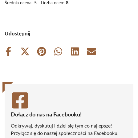
Średnia ocena:
5
Liczba ocen:
8
Udostępnij
Share
Share
Share
Share
Share
Share
on
on
on
on
on
on
Facebook
X
Pinterest
WhatsApp
LinkedIn
Email
(Twitter)
Dołącz do nas na Facebooku!
Odkrywaj, dyskutuj i dziel się tym co najlepsze!
Przyłącz się do naszej społeczności na Facebooku,