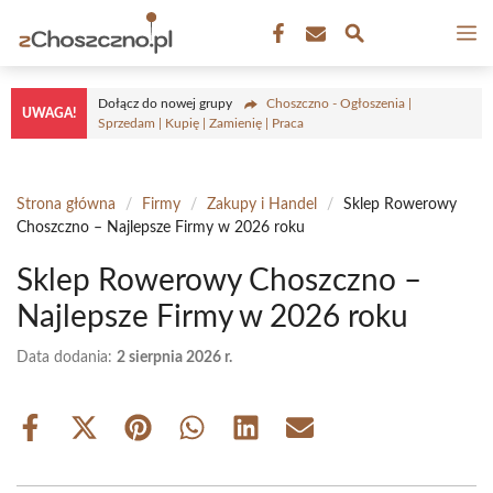
Przejdź
M
do
treści
Dołącz do nowej grupy
Choszczno - Ogłoszenia |
UWAGA!
Sprzedam | Kupię | Zamienię | Praca
Strona główna
/
Firmy
/
Zakupy i Handel
/
Sklep Rowerowy
Choszczno – Najlepsze Firmy w 2026 roku
Sklep Rowerowy Choszczno –
Najlepsze Firmy w 2026 roku
Data dodania:
2 sierpnia 2026 r.
Share
Share
Share
Share
Share
Share
on
on
on
on
on
on
Facebook
X
Pinterest
WhatsApp
LinkedIn
Email
(Twitter)