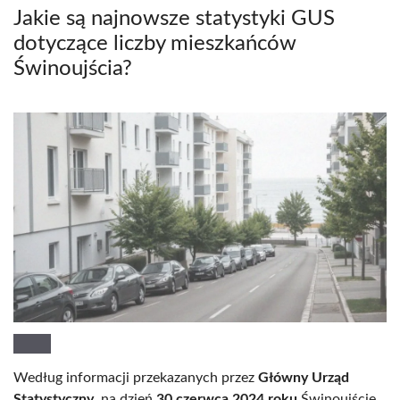
Jakie są najnowsze statystyki GUS
dotyczące liczby mieszkańców
Świnoujścia?
Według informacji przekazanych przez
Główny Urząd
Statystyczny
, na dzień
30 czerwca 2024 roku
Świnoujście