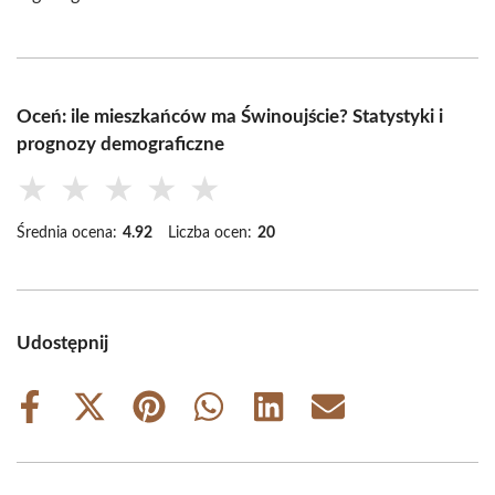
Oceń: ile mieszkańców ma Świnoujście? Statystyki i
prognozy demograficzne
★
★
★
★
★
Średnia ocena:
4.92
Liczba ocen:
20
Udostępnij
Share
Share
Share
Share
Share
Share
on
on
on
on
on
on
Facebook
X
Pinterest
WhatsApp
LinkedIn
Email
(Twitter)