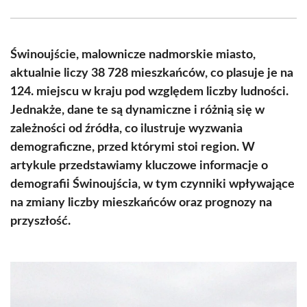
Facebook
X
Pinterest
WhatsApp
LinkedIn
Email
(Twitter)
Świnoujście, malownicze nadmorskie miasto,
aktualnie liczy 38 728 mieszkańców, co plasuje je na
124. miejscu w kraju pod względem liczby ludności.
Jednakże, dane te są dynamiczne i różnią się w
zależności od źródła, co ilustruje wyzwania
demograficzne, przed którymi stoi region. W
artykule przedstawiamy kluczowe informacje o
demografii Świnoujścia, w tym czynniki wpływające
na zmiany liczby mieszkańców oraz prognozy na
przyszłość.