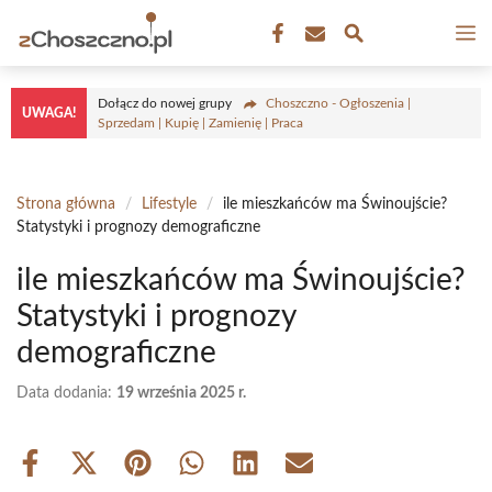
Przejdź
M
do
treści
Dołącz do nowej grupy
Choszczno - Ogłoszenia |
UWAGA!
Sprzedam | Kupię | Zamienię | Praca
Strona główna
/
Lifestyle
/
ile mieszkańców ma Świnoujście?
Statystyki i prognozy demograficzne
ile mieszkańców ma Świnoujście?
Statystyki i prognozy
demograficzne
Data dodania:
19 września 2025 r.
Share
Share
Share
Share
Share
Share
on
on
on
on
on
on