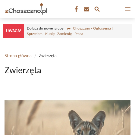
Przejdź
M
do
treści
Dołącz do nowej grupy
Choszczno - Ogłoszenia |
UWAGA!
Sprzedam | Kupię | Zamienię | Praca
Strona główna
/
Zwierzęta
Zwierzęta