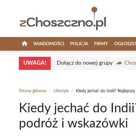
Przejdź
do
treści
WIADOMOŚCI
POLICJA
FIRMY
OGŁOSZE
UWAGA!
Dołącz do nowej grupy
Chos
Strona główna
/
Lifestyle
/
Kiedy jechać do Indii? Najlepsz
Kiedy jechać do Indii
podróż i wskazówki