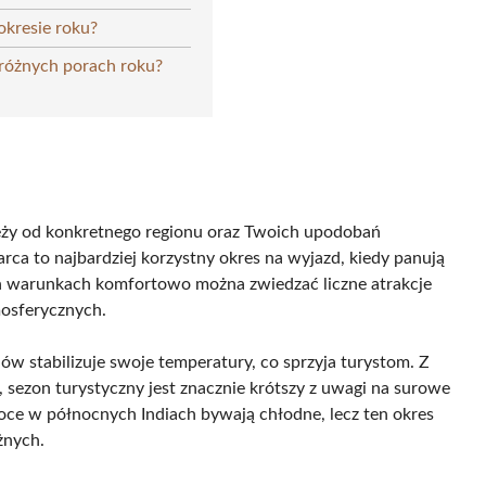
okresie roku?
 różnych porach roku?
ależy od konkretnego regionu oraz Twoich upodobań
rca to najbardziej korzystny okres na wyjazd, kiedy panują
h warunkach komfortowo można zwiedzać liczne atrakcje
mosferycznych.
nów stabilizuje swoje temperatury, co sprzyja turystom. Z
, sezon turystyczny jest znacznie krótszy z uwagi na surowe
noce w północnych Indiach bywają chłodne, lecz ten okres
żnych.