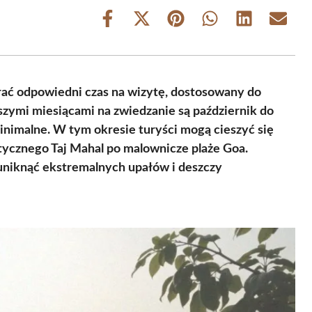
Share
Share
Share
Share
Share
Share
on
on
on
on
on
on
Facebook
X
Pinterest
WhatsApp
LinkedIn
Email
(Twitter)
brać odpowiedni czas na wizytę, dostosowany do
zymi miesiącami na zwiedzanie są październik do
inimalne. W tym okresie turyści mogą cieszyć się
ycznego Taj Mahal po malownicze plaże Goa.
 uniknąć ekstremalnych upałów i deszczy