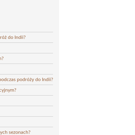
róż do Indii?
h?
podczas podróży do Indii?
acyjnym?
żnych sezonach?