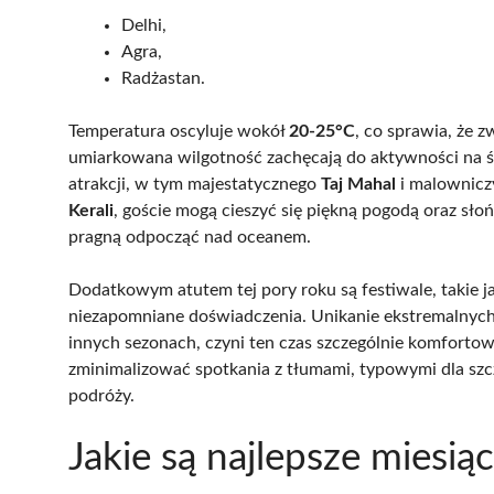
Delhi,
Agra,
Radżastan.
Temperatura oscyluje wokół
20-25°C
, co sprawia, że z
umiarkowana wilgotność zachęcają do aktywności na ś
atrakcji, w tym majestatycznego
Taj Mahal
i malownicz
Kerali
, goście mogą cieszyć się piękną pogodą oraz słońc
pragną odpocząć nad oceanem.
Dodatkowym atutem tej pory roku są festiwale, takie j
niezapomniane doświadczenia. Unikanie ekstremalnych
innych sezonach, czyni ten czas szczególnie komforto
zminimalizować spotkania z tłumami, typowymi dla szc
podróży.
Jakie są najlepsze miesią