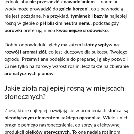
jednak, aby
nie przesadzić z nawadnianiem
— nadmiar
wody może prowadzić do
gnicia korzeni
, co z pewnością
nie jest pożądane. Na przykład,
tymianek
i
bazylia
najlepiej
rosną w glebie o
pH bliskim neutralnemu
, podczas gdy
borówki
preferują nieco
kwaśniejsze środowisko
.
Dobór odpowiedniej gleby ma zatem
istotny wpływ na
rozwój i aromat ziół
, co jest kluczowe dla sukcesu Twojego
ogrodu. Przemyślane podejście do preparacji gleby pozwoli
Ci nie tylko na zdrowy wzrost roślin, lecz także na zbieranie
aromatycznych plonów
.
Jakie zioła najlepiej rosną w miejscach
słonecznych?
Zioła, które najlepiej rozwijają się w promieniach słońca, są
nieodłącznym elementem każdego ogrodnika
. Wiele z nich
pragnie pełnego nasłonecznienia, co sprzyja efektywnej
produkcji
olejków eterycznych
. To one nadają roślinom