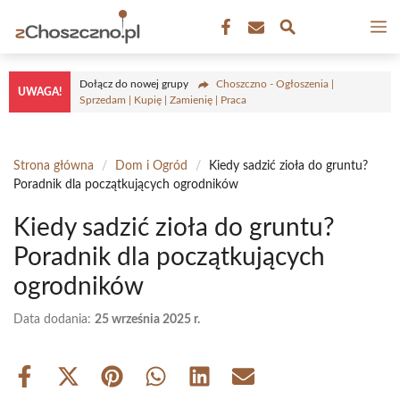
Przejdź
M
do
treści
Dołącz do nowej grupy
Choszczno - Ogłoszenia |
UWAGA!
Sprzedam | Kupię | Zamienię | Praca
Strona główna
/
Dom i Ogród
/
Kiedy sadzić zioła do gruntu?
Poradnik dla początkujących ogrodników
Kiedy sadzić zioła do gruntu?
Poradnik dla początkujących
ogrodników
Data dodania:
25 września 2025 r.
Share
Share
Share
Share
Share
Share
on
on
on
on
on
on