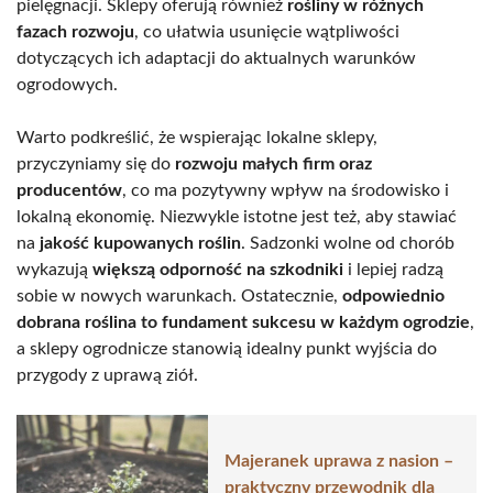
pielęgnacji. Sklepy oferują również
rośliny w różnych
fazach rozwoju
, co ułatwia usunięcie wątpliwości
dotyczących ich adaptacji do aktualnych warunków
ogrodowych.
Warto podkreślić, że wspierając lokalne sklepy,
przyczyniamy się do
rozwoju małych firm oraz
producentów
, co ma pozytywny wpływ na środowisko i
lokalną ekonomię. Niezwykle istotne jest też, aby stawiać
na
jakość kupowanych roślin
. Sadzonki wolne od chorób
wykazują
większą odporność na szkodniki
i lepiej radzą
sobie w nowych warunkach. Ostatecznie,
odpowiednio
dobrana roślina to fundament sukcesu w każdym ogrodzie
,
a sklepy ogrodnicze stanowią idealny punkt wyjścia do
przygody z uprawą ziół.
Majeranek uprawa z nasion –
praktyczny przewodnik dla