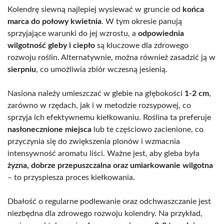
Kolendrę siewną najlepiej wysiewać w gruncie od
końca
marca do połowy kwietnia
. W tym okresie panują
sprzyjające warunki do jej wzrostu, a
odpowiednia
wilgotność gleby i ciepło
są kluczowe dla zdrowego
rozwoju roślin. Alternatywnie, można również zasadzić ją w
sierpniu
, co umożliwia zbiór wczesną jesienią.
Nasiona należy umieszczać w glebie na głębokości
1-2 cm
,
zarówno w rzędach, jak i w metodzie rozsypowej, co
sprzyja ich efektywnemu kiełkowaniu. Roślina ta preferuje
nasłonecznione miejsca
lub te częściowo zacienione, co
przyczynia się do zwiększenia plonów i wzmacnia
intensywność aromatu liści. Ważne jest, aby gleba była
żyzna, dobrze przepuszczalna oraz umiarkowanie wilgotna
– to przyspiesza proces kiełkowania.
Dbałość o regularne podlewanie oraz odchwaszczanie jest
niezbędna dla zdrowego rozwoju kolendry. Na przykład,