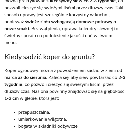
można praktykować
sukcesywny siew co 2-3 tygodnie
, co
pozwoli cieszyć się świeżymi liśćmi przez dłuższy czas. Taki
sposób uprawy jest szczególnie korzystny w kuchni,
ponieważ
świeże zioła wzbogacają domowe potrawy o
nowe smaki
. Bez wątpienia, uprawa kolendry siewnej to
świetny sposób na podniesienie jakości dań w Twoim
menu.
Kiedy sadzić koper do gruntu?
Koper ogrodowy można z powodzeniem sadzić w ziemi od
marca aż do sierpnia
. Zaleca się, aby siew powtarzać co
2-3
tygodnie
, co pozwoli cieszyć się świeżymi liśćmi przez
dłuższy czas. Nasiona powinny znajdować się na głębokości
1-2 cm
w glebie, która jest:
przepuszczalna,
umiarkowanie wilgotna,
bogata w składniki odżywcze.