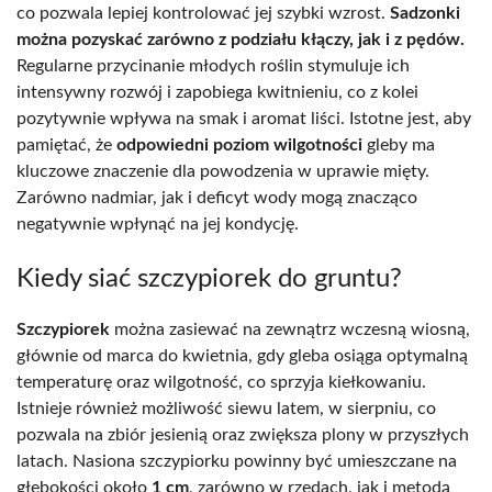
co pozwala lepiej kontrolować jej szybki wzrost.
Sadzonki
można pozyskać zarówno z podziału kłączy, jak i z pędów.
Regularne przycinanie młodych roślin stymuluje ich
intensywny rozwój i zapobiega kwitnieniu, co z kolei
pozytywnie wpływa na smak i aromat liści. Istotne jest, aby
pamiętać, że
odpowiedni poziom wilgotności
gleby ma
kluczowe znaczenie dla powodzenia w uprawie mięty.
Zarówno nadmiar, jak i deficyt wody mogą znacząco
negatywnie wpłynąć na jej kondycję.
Kiedy siać szczypiorek do gruntu?
Szczypiorek
można zasiewać na zewnątrz wczesną wiosną,
głównie od marca do kwietnia, gdy gleba osiąga optymalną
temperaturę oraz wilgotność, co sprzyja kiełkowaniu.
Istnieje również możliwość siewu latem, w sierpniu, co
pozwala na zbiór jesienią oraz zwiększa plony w przyszłych
latach. Nasiona szczypiorku powinny być umieszczane na
głębokości około
1 cm
, zarówno w rzędach, jak i metodą