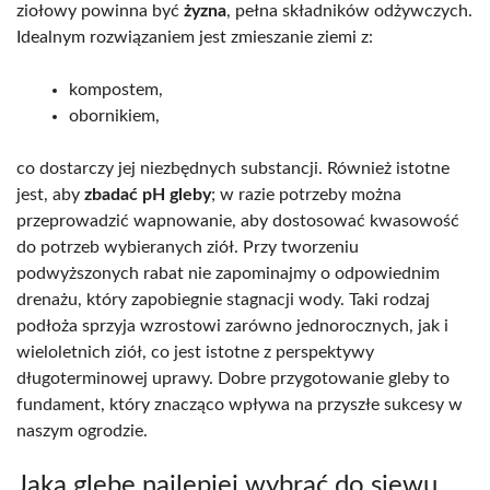
ziołowy powinna być
żyzna
, pełna składników odżywczych.
Idealnym rozwiązaniem jest zmieszanie ziemi z:
kompostem,
obornikiem,
co dostarczy jej niezbędnych substancji. Również istotne
jest, aby
zbadać pH gleby
; w razie potrzeby można
przeprowadzić wapnowanie, aby dostosować kwasowość
do potrzeb wybieranych ziół. Przy tworzeniu
podwyższonych rabat nie zapominajmy o odpowiednim
drenażu, który zapobiegnie stagnacji wody. Taki rodzaj
podłoża sprzyja wzrostowi zarówno jednorocznych, jak i
wieloletnich ziół, co jest istotne z perspektywy
długoterminowej uprawy. Dobre przygotowanie gleby to
fundament, który znacząco wpływa na przyszłe sukcesy w
naszym ogrodzie.
Jaką glebę najlepiej wybrać do siewu