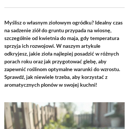
Facebook
X
Pinterest
WhatsApp
LinkedIn
Email
(Twitter)
Myślisz o własnym ziołowym ogródku? Idealny czas
na sadzenie ziół do gruntu przypada na wiosnę,
szczególnie od kwietnia do maja, gdy temperatura
sprzyja ich rozwojowi. W naszym artykule
odkryjesz, jakie zioła najlepiej posadzić w różnych
porach roku oraz jak przygotować glebę, aby
zapewnić roślinom optymalne warunki do wzrostu.
Sprawdź, jak niewiele trzeba, aby korzystać z
aromatycznych plonów w swojej kuchni!