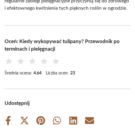
regularne zabiegi pielęgnacyjne przyczynią się do zdrowego
i efektownego kwitnienia tych pięknych roślin w ogrodzie.
Oceń: Kiedy wykopywać tulipany? Przewodnik po
terminach i pielęgnacji
★
★
★
★
★
Średnia ocena:
4.64
Liczba ocen:
23
Udostępnij
Share
Share
Share
Share
Share
Share
on
on
on
on
on
on
Facebook
X
Pinterest
WhatsApp
LinkedIn
Email