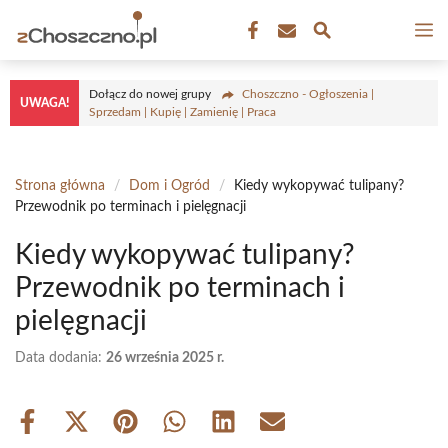
Przejdź
M
do
treści
Dołącz do nowej grupy
Choszczno - Ogłoszenia |
UWAGA!
Sprzedam | Kupię | Zamienię | Praca
Strona główna
/
Dom i Ogród
/
Kiedy wykopywać tulipany?
Przewodnik po terminach i pielęgnacji
Kiedy wykopywać tulipany?
Przewodnik po terminach i
pielęgnacji
Data dodania:
26 września 2025 r.
Share
Share
Share
Share
Share
Share
on
on
on
on
on
on