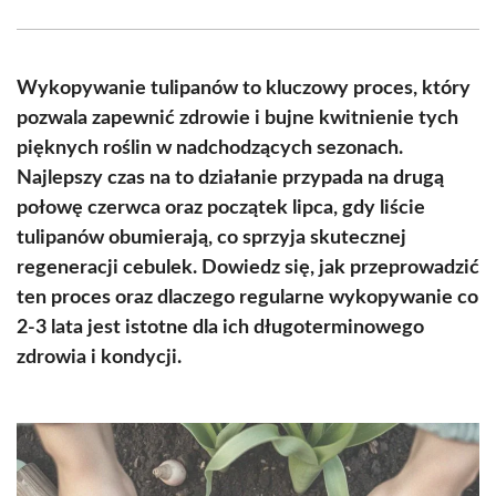
Facebook
X
Pinterest
WhatsApp
LinkedIn
Email
(Twitter)
Wykopywanie tulipanów to kluczowy proces, który
pozwala zapewnić zdrowie i bujne kwitnienie tych
pięknych roślin w nadchodzących sezonach.
Najlepszy czas na to działanie przypada na drugą
połowę czerwca oraz początek lipca, gdy liście
tulipanów obumierają, co sprzyja skutecznej
regeneracji cebulek. Dowiedz się, jak przeprowadzić
ten proces oraz dlaczego regularne wykopywanie co
2-3 lata jest istotne dla ich długoterminowego
zdrowia i kondycji.