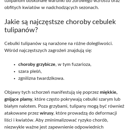
tulipanom doskonałe warunki do zdrowego wzrostu oraz
obfitych kwiatów w nadchodzących sezonach.
Jakie są najczęstsze choroby cebulek
tulipanów?
Cebulki tulipanów są narażone na różne dolegliwości.
Wśród najczęstszych zagrożeń znajdują się:
choroby grzybicze
, w tym fuzarioza,
szara pleśń,
zgnilizna twardzikowa.
Objawy tych schorzeń manifestują się poprzez
miękkie,
gnijące plamy
, które często pokrywają cebulki szarym lub
białym nalotem. Poza grzybami, tulipany mogą być również
atakowane przez
wirusy
, które prowadzą do deformacji
liści i kwiatów. Aby zminimalizować ryzyko chorób,
niezwykle ważne jest zapewnienie odpowiednich