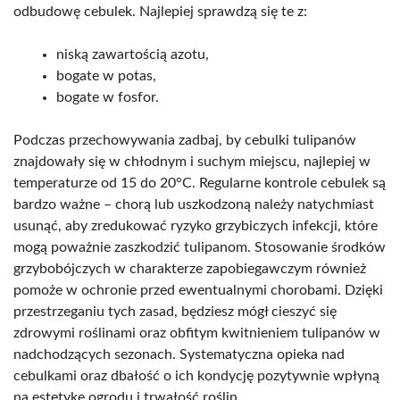
odbudowę cebulek. Najlepiej sprawdzą się te z:
niską zawartością azotu,
bogate w potas,
bogate w fosfor.
Podczas przechowywania zadbaj, by cebulki tulipanów
znajdowały się w chłodnym i suchym miejscu, najlepiej w
temperaturze od 15 do 20°C. Regularne kontrole cebulek są
bardzo ważne – chorą lub uszkodzoną należy natychmiast
usunąć, aby zredukować ryzyko grzybiczych infekcji, które
mogą poważnie zaszkodzić tulipanom. Stosowanie środków
grzybobójczych w charakterze zapobiegawczym również
pomoże w ochronie przed ewentualnymi chorobami. Dzięki
przestrzeganiu tych zasad, będziesz mógł cieszyć się
zdrowymi roślinami oraz obfitym kwitnieniem tulipanów w
nadchodzących sezonach. Systematyczna opieka nad
cebulkami oraz dbałość o ich kondycję pozytywnie wpłyną
na estetykę ogrodu i trwałość roślin.