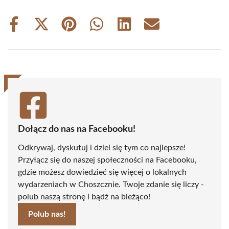
Share
Share
Share
Share
Share
Share
on
on
on
on
on
on
Facebook
X
Pinterest
WhatsApp
LinkedIn
Email
(Twitter)
Dołącz do nas na Facebooku!
Odkrywaj, dyskutuj i dziel się tym co najlepsze!
Przyłącz się do naszej społeczności na Facebooku,
gdzie możesz dowiedzieć się więcej o lokalnych
wydarzeniach w Choszcznie. Twoje zdanie się liczy -
polub naszą stronę i bądź na bieżąco!
Polub nas!