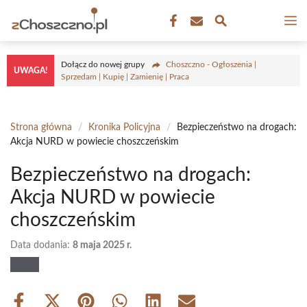
Przejdź
M
do
treści
Dołącz do nowej grupy
Choszczno - Ogłoszenia |
UWAGA!
Sprzedam | Kupię | Zamienię | Praca
Strona główna
/
Kronika Policyjna
/
Bezpieczeństwo na drogach:
Akcja NURD w powiecie choszczeńskim
Bezpieczeństwo na drogach:
Akcja NURD w powiecie
choszczeńskim
Data dodania:
8 maja 2025 r.
Share
Share
Share
Share
Share
Share