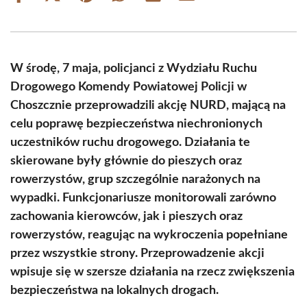
on
on
on
on
on
on
Facebook
X
Pinterest
WhatsApp
LinkedIn
Email
(Twitter)
W środę, 7 maja, policjanci z Wydziału Ruchu
Drogowego Komendy Powiatowej Policji w
Choszcznie przeprowadzili akcję NURD, mającą na
celu poprawę bezpieczeństwa niechronionych
uczestników ruchu drogowego. Działania te
skierowane były głównie do pieszych oraz
rowerzystów, grup szczególnie narażonych na
wypadki. Funkcjonariusze monitorowali zarówno
zachowania kierowców, jak i pieszych oraz
rowerzystów, reagując na wykroczenia popełniane
przez wszystkie strony. Przeprowadzenie akcji
wpisuje się w szersze działania na rzecz zwiększenia
bezpieczeństwa na lokalnych drogach.