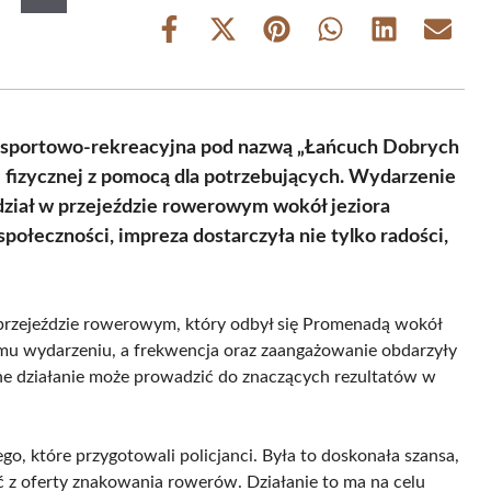
Share
Share
Share
Share
Share
Share
on
on
on
on
on
on
Facebook
X
Pinterest
WhatsApp
LinkedIn
Email
(Twitter)
 sportowo-rekreacyjna pod nazwą „Łańcuch Dobrych
i fizycznej z pomocą dla potrzebujących. Wydarzenie
udział w przejeździe rowerowym wokół jeziora
ołeczności, impreza dostarczyła nie tylko radości,
w przejeździe rowerowym, który odbył się Promenadą wokół
emu wydarzeniu, a frekwencja oraz zaangażowanie obdarzyły
ne działanie może prowadzić do znaczących rezultatów w
ego, które przygotowali policjanci. Była to doskonała szansa,
ć z oferty znakowania rowerów. Działanie to ma na celu