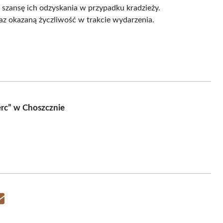
a szansę ich odzyskania w przypadku kradzieży.
az okazaną życzliwość w trakcie wydarzenia.
rc” w Choszcznie
Share
on
Email