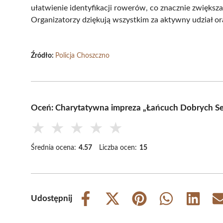
ułatwienie identyfikacji rowerów, co znacznie zwiększ
Organizatorzy dziękują wszystkim za aktywny udział or
Źródło:
Policja Choszczno
Oceń: Charytatywna impreza „Łańcuch Dobrych Se
★
★
★
★
★
Średnia ocena:
4.57
Liczba ocen:
15
Udostępnij
Share
Share
Share
Share
Share
on
on
on
on
on
Facebook
X
Pinterest
WhatsApp
LinkedIn