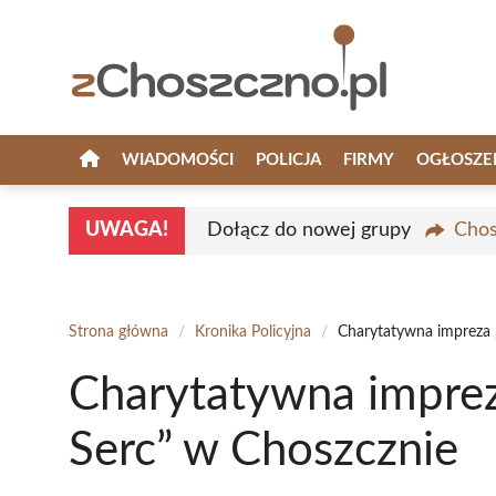
Przejdź
do
treści
WIADOMOŚCI
POLICJA
FIRMY
OGŁOSZE
UWAGA!
Dołącz do nowej grupy
Chos
Strona główna
/
Kronika Policyjna
/
Charytatywna impreza 
Charytatywna impre
Serc” w Choszcznie