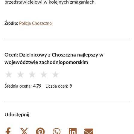
przedstawicielowi w kolejnych zmaganiach.
Źródło:
Policja Choszczno
Oceń: Dzielnicowy z Choszczna najlepszy w
województwie zachodniopomorskim
★
★
★
★
★
Średnia ocena:
4.79
Liczba ocen:
9
Udostępnij
Share
Share
Share
Share
Share
Share