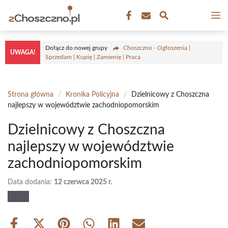
Przejdź
M
do
treści
Dołącz do nowej grupy
Choszczno - Ogłoszenia |
UWAGA!
Sprzedam | Kupię | Zamienię | Praca
Strona główna
/
Kronika Policyjna
/
Dzielnicowy z Choszczna
najlepszy w województwie zachodniopomorskim
Dzielnicowy z Choszczna
najlepszy w województwie
zachodniopomorskim
Data dodania:
12 czerwca 2025 r.
Share
Share
Share
Share
Share
Share