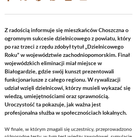
on
on
on
on
on
on
Facebook
X
Pinterest
WhatsApp
LinkedIn
Email
(Twitter)
Z radością informuje się mieszkańców Choszczna o
ogromnym sukcesie dzielnicowego z powiatu, który
po raz trzeci z rzędu zdobył tytuł „Dzielnicowego
Roku” w województwie zachodniopomorskim. Finał
wojewódzkich eliminacji miał miejsce w
Białogardzie, gdzie swój kunszt prezentowali
funkcjonariusze z całego regionu. W rywalizacji
udział wzięli dzielnicowi, którzy musieli wykazać się
wiedzą, umiejętnościami oraz sprawnością.
Uroczystość ta pokazuje, jak ważna jest
profesjonalna służba w społecznościach lokalnych.
W finale, w którym zmagali się uczestnicy, przeprowadzono
różnorodne testy, w tym test wiedzy zawodowej, symulację