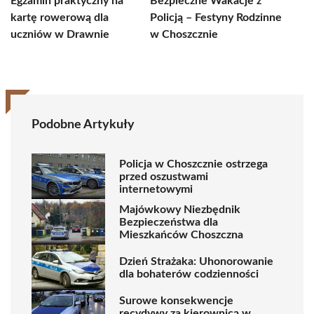
Egzamin praktyczny na
Bezpieczne Wakacje z
kartę rowerową dla
Policją – Festyny Rodzinne
uczniów w Drawnie
w Choszcznie
Podobne Artykuły
Policja w Choszcznie ostrzega
przed oszustwami
internetowymi
Majówkowy Niezbędnik
Bezpieczeństwa dla
Mieszkańców Choszczna
Dzień Strażaka: Uhonorowanie
dla bohaterów codzienności
Surowe konsekwencje
recydywy za kierownicą w