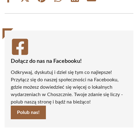
on
on
on
on
on
on
Facebook
X
Pinterest
WhatsApp
LinkedIn
Email
(Twitter)
Dołącz do nas na Facebooku!
Odkrywaj, dyskutuj i dziel się tym co najlepsze!
Przyłącz się do naszej społeczności na Facebooku,
gdzie możesz dowiedzieć się więcej o lokalnych
wydarzeniach w Choszcznie. Twoje zdanie się liczy -
polub naszą stronę i bądź na bieżąco!
Polub nas!