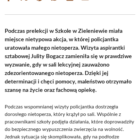
on
on
on
on
on
on
Facebook
X
Pinterest
WhatsApp
LinkedIn
Email
(Twitter)
Podczas prelekcji w Szkole w Zieleniewie miała
miejsce nietypowa akcja, w której policjantka
uratowała małego nietoperza. Wizyta aspirantki
sztabowej Julity Bogacz zamieniła się w prawdziwe
wyzwanie, gdy w sali lekcyjnej zauważono
zdezorientowanego nietoperza. Dzięki jej
determinacji i chęci pomocy, maleństwo otrzymało
szansę na życie oraz fachową opiekę.
Podczas wspomnianej wizyty policjantka dostrzegła
dorosłego nietoperza, który krążył po sali. Wspólnie z
pracownikami szkoły podjęła działania, które doprowadziły
do bezpiecznego wypuszczenia zwierzęcia na wolność.
Jednak sytuacja się skomplikowała, gdy na podłodze