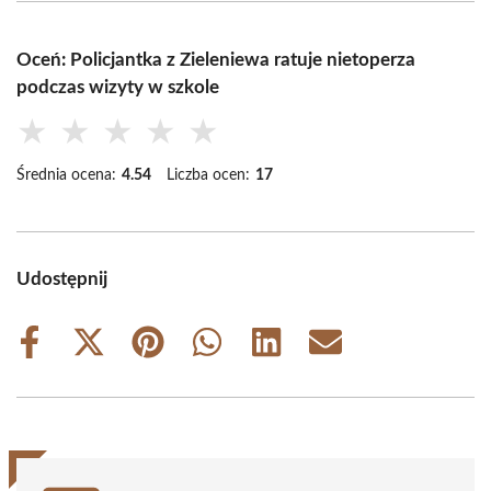
Oceń: Policjantka z Zieleniewa ratuje nietoperza
podczas wizyty w szkole
★
★
★
★
★
Średnia ocena:
4.54
Liczba ocen:
17
Udostępnij
Share
Share
Share
Share
Share
Share
on
on
on
on
on
on
Facebook
X
Pinterest
WhatsApp
LinkedIn
Email
(Twitter)