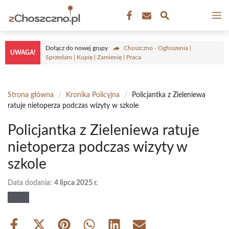
Przejdź
M
do
treści
Dołącz do nowej grupy
Choszczno - Ogłoszenia |
UWAGA!
Sprzedam | Kupię | Zamienię | Praca
Strona główna
/
Kronika Policyjna
/
Policjantka z Zieleniewa
ratuje nietoperza podczas wizyty w szkole
Policjantka z Zieleniewa ratuje
nietoperza podczas wizyty w
szkole
Data dodania:
4 lipca 2025 r.
Share
Share
Share
Share
Share
Share