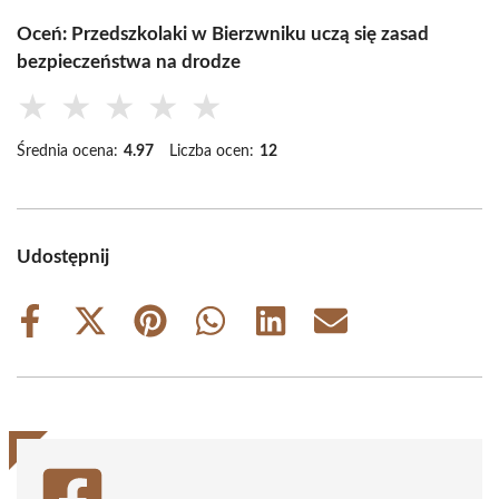
Oceń: Przedszkolaki w Bierzwniku uczą się zasad
bezpieczeństwa na drodze
★
★
★
★
★
Średnia ocena:
4.97
Liczba ocen:
12
Udostępnij
Share
Share
Share
Share
Share
Share
on
on
on
on
on
on
Facebook
X
Pinterest
WhatsApp
LinkedIn
Email
(Twitter)