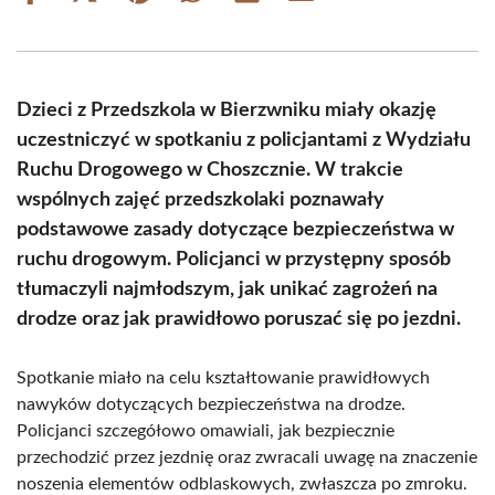
on
on
on
on
on
on
Facebook
X
Pinterest
WhatsApp
LinkedIn
Email
(Twitter)
Dzieci z Przedszkola w Bierzwniku miały okazję
uczestniczyć w spotkaniu z policjantami z Wydziału
Ruchu Drogowego w Choszcznie. W trakcie
wspólnych zajęć przedszkolaki poznawały
podstawowe zasady dotyczące bezpieczeństwa w
ruchu drogowym. Policjanci w przystępny sposób
tłumaczyli najmłodszym, jak unikać zagrożeń na
drodze oraz jak prawidłowo poruszać się po jezdni.
Spotkanie miało na celu kształtowanie prawidłowych
nawyków dotyczących bezpieczeństwa na drodze.
Policjanci szczegółowo omawiali, jak bezpiecznie
przechodzić przez jezdnię oraz zwracali uwagę na znaczenie
noszenia elementów odblaskowych, zwłaszcza po zmroku.