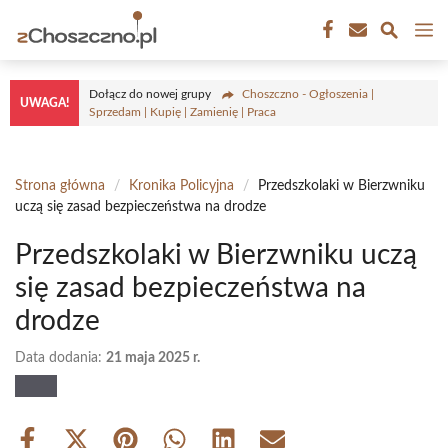
Przejdź
M
do
treści
Dołącz do nowej grupy
Choszczno - Ogłoszenia |
UWAGA!
Sprzedam | Kupię | Zamienię | Praca
Strona główna
/
Kronika Policyjna
/
Przedszkolaki w Bierzwniku
uczą się zasad bezpieczeństwa na drodze
Przedszkolaki w Bierzwniku uczą
się zasad bezpieczeństwa na
drodze
Data dodania:
21 maja 2025 r.
Share
Share
Share
Share
Share
Share