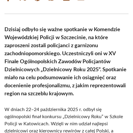
on
on
on
on
on
on
Facebook
X
Pinterest
WhatsApp
LinkedIn
Email
(Twitter)
Dzisiaj odbyło się ważne spotkanie w Komendzie
Wojewódzkiej Policji w Szczecinie, na które
zaproszeni zostali policjanci z garnizonu
zachodniopomorskiego. Uczestniczyli oni w XV
Finale Ogólnopolskich Zawodów Policjantów
Dzielnicowych „Dzielnicowy Roku 2025”. Spotkanie
miało na celu podsumowanie ich osiągnięć oraz
docenienie profesjonalizmu, z jakim reprezentowali
region na szczeblu krajowym.
W dniach 22–24 października 2025 r. odbył się
ogólnopolski finał konkursu „Dzielnicowy Roku” w Szkole
Policji w Katowicach. Wzięli w nim udział najlepsi
dzielnicowi oraz kierownicy rewirów z całej Polski, a