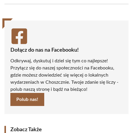
Facebook
X
Pinterest
WhatsApp
LinkedIn
Email
(Twitter)
Dołącz do nas na Facebooku!
Odkrywaj, dyskutuj i dziel się tym co najlepsze!
Przyłącz się do naszej społeczności na Facebooku,
gdzie możesz dowiedzieć się więcej o lokalnych
wydarzeniach w Choszcznie. Twoje zdanie się liczy -
polub naszą stronę i bądź na bieżąco!
Polub nas!
Zobacz Także