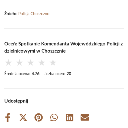
Źródło:
Policja Choszczno
Oceń: Spotkanie Komendanta Wojewódzkiego Policji z
dzielnicowymi w Choszcznie
★
★
★
★
★
Średnia ocena:
4.76
Liczba ocen:
20
Udostępnij
Share
Share
Share
Share
Share
Share
on
on
on
on
on
on