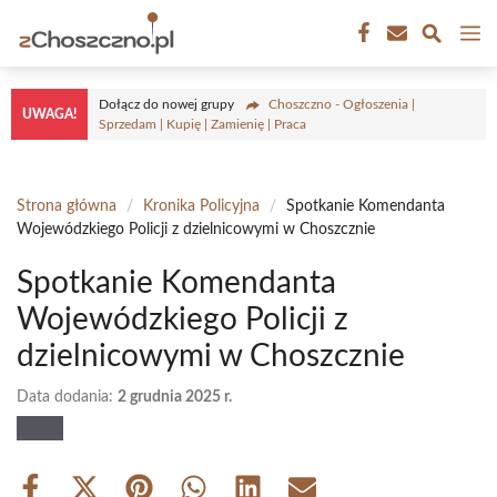
Przejdź
M
do
treści
Dołącz do nowej grupy
Choszczno - Ogłoszenia |
UWAGA!
Sprzedam | Kupię | Zamienię | Praca
Strona główna
/
Kronika Policyjna
/
Spotkanie Komendanta
Wojewódzkiego Policji z dzielnicowymi w Choszcznie
Spotkanie Komendanta
Wojewódzkiego Policji z
dzielnicowymi w Choszcznie
Data dodania:
2 grudnia 2025 r.
Share
Share
Share
Share
Share
Share