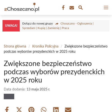
Przejdź
M
do
treści
Dołącz do nowej grupy
Choszczno - Ogłoszenia |
UWAGA!
Sprzedam | Kupię | Zamienię | Praca
Strona główna
/
Kronika Policyjna
/
Zwiększone bezpieczeństwo
podczas wyborów prezydenckich w 2025 roku
Zwiększone bezpieczeństwo
podczas wyborów prezydenckich
w 2025 roku
Data dodania:
13 maja 2025 r.
Share
Share
Share
Share
Share
Share