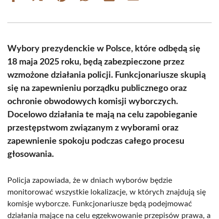
on
on
on
on
on
on
Facebook
X
Pinterest
WhatsApp
LinkedIn
Email
(Twitter)
Wybory prezydenckie w Polsce, które odbędą się
18 maja 2025 roku, będą zabezpieczone przez
wzmożone działania policji. Funkcjonariusze skupią
się na zapewnieniu porządku publicznego oraz
ochronie obwodowych komisji wyborczych.
Docelowo działania te mają na celu zapobieganie
przestępstwom związanym z wyborami oraz
zapewnienie spokoju podczas całego procesu
głosowania.
Policja zapowiada, że w dniach wyborów będzie
monitorować wszystkie lokalizacje, w których znajdują się
komisje wyborcze. Funkcjonariusze będą podejmować
działania mające na celu egzekwowanie przepisów prawa, a