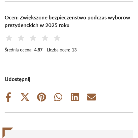
Oceń: Zwiększone bezpieczeństwo podczas wyborów
prezydenckich w 2025 roku
★
★
★
★
★
Średnia ocena:
4.87
Liczba ocen:
13
Udostępnij
Share
Share
Share
Share
Share
Share
on
on
on
on
on
on
Facebook
X
Pinterest
WhatsApp
LinkedIn
Email
(Twitter)