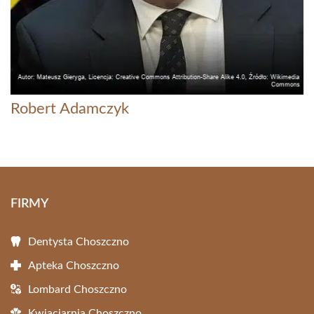
Robert Adamczyk
FIRMY
Dentysta Choszczno
Apteka Choszczno
Lombard Choszczno
Kwiaciarnia Choszczno