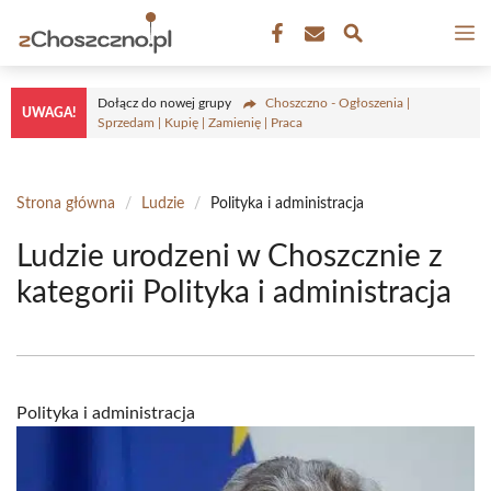
Przejdź
M
do
treści
Dołącz do nowej grupy
Choszczno - Ogłoszenia |
UWAGA!
Sprzedam | Kupię | Zamienię | Praca
Strona główna
/
Ludzie
/
Polityka i administracja
Ludzie urodzeni w Choszcznie z
kategorii Polityka i administracja
Polityka i administracja