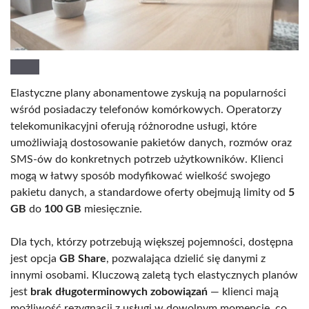
Elastyczne plany abonamentowe zyskują na popularności
wśród posiadaczy telefonów komórkowych. Operatorzy
telekomunikacyjni oferują różnorodne usługi, które
umożliwiają dostosowanie pakietów danych, rozmów oraz
SMS-ów do konkretnych potrzeb użytkowników. Klienci
mogą w łatwy sposób modyfikować wielkość swojego
pakietu danych, a standardowe oferty obejmują limity od
5
GB
do
100 GB
miesięcznie.
Dla tych, którzy potrzebują większej pojemności, dostępna
jest opcja
GB Share
, pozwalająca dzielić się danymi z
innymi osobami. Kluczową zaletą tych elastycznych planów
jest
brak długoterminowych zobowiązań
— klienci mają
możliwość rezygnacji z usługi w dowolnym momencie, co