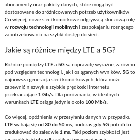
abonamenty oraz pakiety danych, które mogą być
dostosowane do zróżnicowanych potrzeb użytkowników.
Co więcej, nowe sieci komórkowe odgrywają kluczową rolę
w
rozwoju technologii mobilnych
i zaspokajaniu rosnącego
zapotrzebowania na szybki dostęp do sieci.
Jakie są różnice między LTE a 5G?
Różnice pomiędzy
LTE
a
5G
są naprawdę wyraźne, zarówno
pod względem technologii, jak i osiąganych wyników.
5G
to
najnowsza generacja sieci komórkowych, która może
zapewnić niezwykle szybkie prędkości internetu,
przekraczające
1 Gb/s
. Dla porównania, w idealnych
warunkach
LTE
osiąga jedynie około
100 Mb/s
.
Co więcej, opóźnienia w przesyłaniu danych w przypadku
LTE
wahają się od
30 do 50 ms
, podczas gdy
5G
potrafi to
zredukować do zaledwie
1 ms
. Taki poziom szybkości jest
szczególnie istotny dla aplikacji wymagających