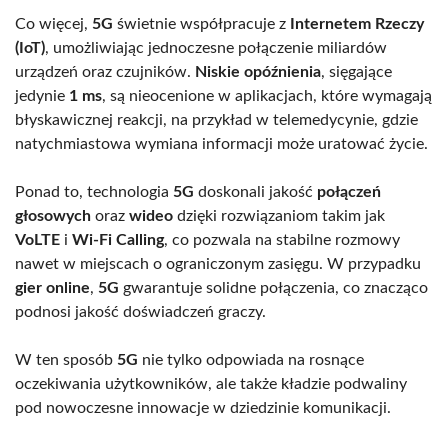
Co więcej,
5G
świetnie współpracuje z
Internetem Rzeczy
(IoT)
, umożliwiając jednoczesne połączenie miliardów
urządzeń oraz czujników.
Niskie opóźnienia
, sięgające
jedynie
1 ms
, są nieocenione w aplikacjach, które wymagają
błyskawicznej reakcji, na przykład w telemedycynie, gdzie
natychmiastowa wymiana informacji może uratować życie.
Ponad to, technologia
5G
doskonali jakość
połączeń
głosowych
oraz
wideo
dzięki rozwiązaniom takim jak
VoLTE
i
Wi-Fi Calling
, co pozwala na stabilne rozmowy
nawet w miejscach o ograniczonym zasięgu. W przypadku
gier online
,
5G
gwarantuje solidne połączenia, co znacząco
podnosi jakość doświadczeń graczy.
W ten sposób
5G
nie tylko odpowiada na rosnące
oczekiwania użytkowników, ale także kładzie podwaliny
pod nowoczesne innowacje w dziedzinie komunikacji.