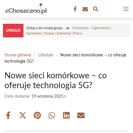
Przejdź
M
do
treści
Dołącz do nowej grupy
Choszczno - Ogłoszenia |
UWAGA!
Sprzedam | Kupię | Zamienię | Praca
Strona główna
/
Lifestyle
/
Nowe sieci komórkowe – co oferuje
technologia 5G?
Nowe sieci komórkowe – co
oferuje technologia 5G?
Data dodania:
19 września 2025 r.
Share
Share
Share
Share
Share
Share
on
on
on
on
on
on
Facebook
X
Pinterest
WhatsApp
LinkedIn
Email
(Twitter)