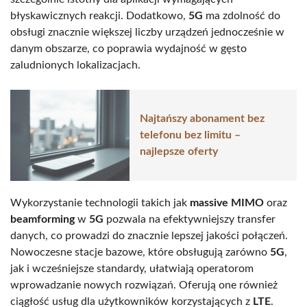
błyskawicznych reakcji. Dodatkowo,
5G
ma zdolność do
obsługi znacznie większej liczby urządzeń jednocześnie w
danym obszarze, co poprawia wydajność w gęsto
zaludnionych lokalizacjach.
Najtańszy abonament bez
telefonu bez limitu –
najlepsze oferty
Wykorzystanie technologii takich jak
massive MIMO
oraz
beamforming
w
5G
pozwala na efektywniejszy transfer
danych, co prowadzi do znacznie lepszej jakości połączeń.
Nowoczesne stacje bazowe, które obsługują zarówno
5G
,
jak i wcześniejsze standardy, ułatwiają operatorom
wprowadzanie nowych rozwiązań. Oferują one również
ciągłość usług dla użytkowników korzystających z
LTE
.