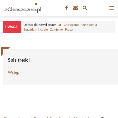
Przejdź
M
do
treści
Dołącz do nowej grupy
Choszczno - Ogłoszenia |
UWAGA!
Sprzedam | Kupię | Zamienię | Praca
Spis treści
Wstęp