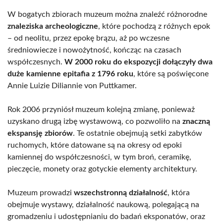
W bogatych zbiorach muzeum można znaleźć różnorodne
znaleziska archeologiczne
, które pochodzą z różnych epok
– od neolitu, przez epokę brązu, aż po wczesne
średniowiecze i nowożytność, kończąc na czasach
współczesnych.
W 2000 roku do ekspozycji dołączyły dwa
duże kamienne epitafia z 1796 roku
, które są poświęcone
Annie Luizie Diliannie von Puttkamer.
Rok 2006 przyniósł muzeum kolejną zmianę, ponieważ
uzyskano drugą izbę wystawową, co pozwoliło na
znaczną
ekspansję zbiorów
. Te ostatnie obejmują setki zabytków
ruchomych, które datowane są na okresy od epoki
kamiennej do współczesności, w tym broń, ceramikę,
pieczęcie, monety oraz gotyckie elementy architektury.
Muzeum prowadzi
wszechstronną działalność
, która
obejmuje wystawy, działalność naukową, polegającą na
gromadzeniu i udostępnianiu do badań eksponatów, oraz