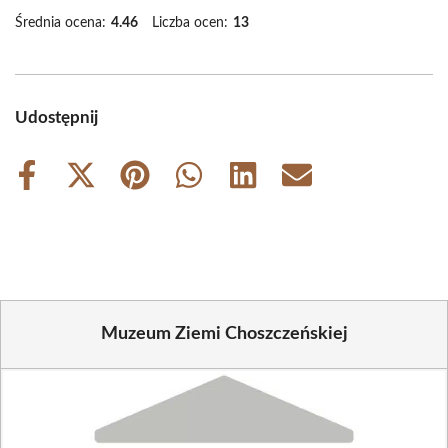
Średnia ocena:
4.46
Liczba ocen:
13
Udostępnij
Share
Share
Share
Share
Share
Share
on
on
on
on
on
on
Facebook
X
Pinterest
WhatsApp
LinkedIn
Email
(Twitter)
Muzeum Ziemi Choszczeńskiej