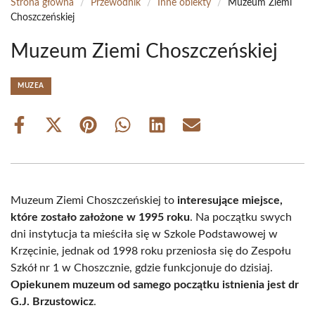
Strona główna
/
Przewodnik
/
Inne obiekty
/
Muzeum Ziemi
Choszczeńskiej
Muzeum Ziemi Choszczeńskiej
MUZEA
Share
Share
Share
Share
Share
Share
on
on
on
on
on
on
Facebook
X
Pinterest
WhatsApp
LinkedIn
Email
(Twitter)
Muzeum Ziemi Choszczeńskiej to
interesujące miejsce,
które zostało założone w 1995 roku
. Na początku swych
dni instytucja ta mieściła się w Szkole Podstawowej w
Krzęcinie, jednak od 1998 roku przeniosła się do Zespołu
Szkół nr 1 w Choszcznie, gdzie funkcjonuje do dzisiaj.
Opiekunem muzeum od samego początku istnienia jest dr
G.J. Brzustowicz
.