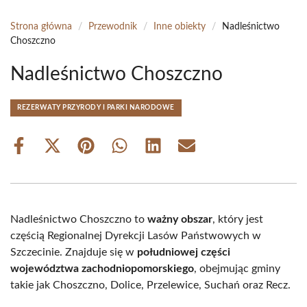
Strona główna
/
Przewodnik
/
Inne obiekty
/
Nadleśnictwo
Choszczno
Nadleśnictwo Choszczno
REZERWATY PRZYRODY I PARKI NARODOWE
Share
Share
Share
Share
Share
Share
on
on
on
on
on
on
Facebook
X
Pinterest
WhatsApp
LinkedIn
Email
(Twitter)
Nadleśnictwo Choszczno to
ważny obszar
, który jest
częścią Regionalnej Dyrekcji Lasów Państwowych w
Szczecinie. Znajduje się w
południowej części
województwa zachodniopomorskiego
, obejmując gminy
takie jak Choszczno, Dolice, Przelewice, Suchań oraz Recz.