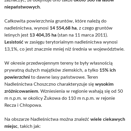
zaznaczyć, że obejmuje ono także
około 300 ha lasów
niepaństwowych
.
Całkowita powierzchnia gruntów, które należą do
nadleśnictwa, wynosi
14 554,68 ha
, z czego gruntów
leśnych jest
13 404,35 ha
(stan na 11 marca 2011).
Lesistość
w zasięgu terytorialnym nadleśnictwa wynosi
13,1%, co jest znacznie mniej niż średnia w województwie.
W okresie przedwojennym tereny te były własnością
prywatną dużych majątków ziemskich, a tylko
15% ich
powierzchni
to dawne lasy państwowe. Teren
Nadleśnictwa Choszczno charakteryzuje się
wysokim
zróżnicowaniem
. Wzniesienia w regionie wahają się od 50
m n.p.m. w okolicy Żukowa do 110 m n.p.m. w rejonie
Recza i Chłopowa.
Na obszarze Nadleśnictwa można znaleźć
wiele ciekawych
miejsc
, takich jak: