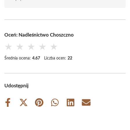
Oceń: Nadleśnictwo Choszczno
★
★
★
★
★
Średnia ocena:
4.67
Liczba ocen:
22
Udostępnij
Share
Share
Share
Share
Share
Share
on
on
on
on
on
on
Facebook
X
Pinterest
WhatsApp
LinkedIn
Email
(Twitter)