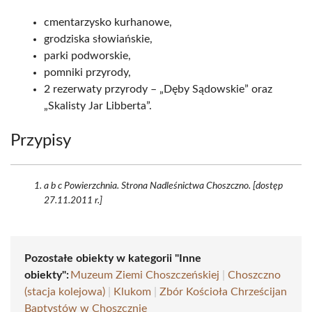
cmentarzysko kurhanowe,
grodziska słowiańskie,
parki podworskie,
pomniki przyrody,
2 rezerwaty przyrody – „Dęby Sądowskie” oraz
„Skalisty Jar Libberta”.
Przypisy
a b c Powierzchnia. Strona Nadleśnictwa Choszczno. [dostęp
27.11.2011 r.]
Pozostałe obiekty w kategorii "Inne
obiekty":
Muzeum Ziemi Choszczeńskiej
|
Choszczno
(stacja kolejowa)
|
Klukom
|
Zbór Kościoła Chrześcijan
Baptystów w Choszcznie