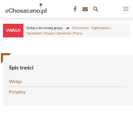
Przejdź
M
do
treści
Dołącz do nowej grupy
Choszczno - Ogłoszenia |
UWAGA!
Sprzedam | Kupię | Zamienię | Praca
Spis treści
Wstęp
Przypisy