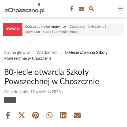
Przejdź
M
do
treści
Dołącz do nowej grupy
Choszczno - Ogłoszenia |
UWAGA!
Sprzedam | Kupię | Zamienię | Praca
Strona główna
/
Wiadomości
/
80-lecie otwarcia Szkoły
Powszechnej w Choszcznie
80-lecie otwarcia Szkoły
Powszechnej w Choszcznie
Data dodania:
17 września 2025 r.
Share
Share
Share
Share
Share
Share
on
on
on
on
on
on
Facebook
X
Pinterest
WhatsApp
LinkedIn
Email