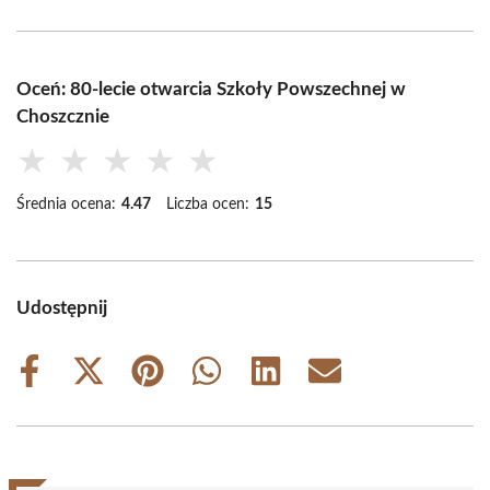
Oceń: 80-lecie otwarcia Szkoły Powszechnej w
Choszcznie
★
★
★
★
★
Średnia ocena:
4.47
Liczba ocen:
15
Udostępnij
Share
Share
Share
Share
Share
Share
on
on
on
on
on
on
Facebook
X
Pinterest
WhatsApp
LinkedIn
Email
(Twitter)