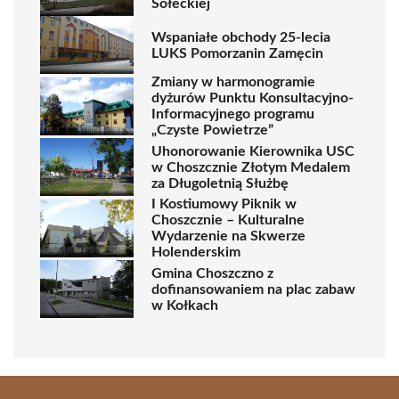
Sołeckiej
Wspaniałe obchody 25-lecia
LUKS Pomorzanin Zamęcin
Zmiany w harmonogramie
dyżurów Punktu Konsultacyjno-
Informacyjnego programu
„Czyste Powietrze”
Uhonorowanie Kierownika USC
w Choszcznie Złotym Medalem
za Długoletnią Służbę
I Kostiumowy Piknik w
Choszcznie – Kulturalne
Wydarzenie na Skwerze
Holenderskim
Gmina Choszczno z
dofinansowaniem na plac zabaw
w Kołkach