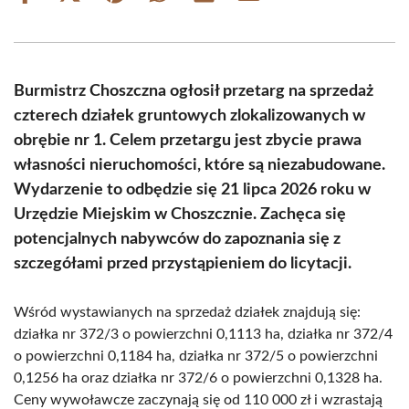
on
on
on
on
on
on
Facebook
X
Pinterest
WhatsApp
LinkedIn
Email
(Twitter)
Burmistrz Choszczna ogłosił przetarg na sprzedaż
czterech działek gruntowych zlokalizowanych w
obrębie nr 1. Celem przetargu jest zbycie prawa
własności nieruchomości, które są niezabudowane.
Wydarzenie to odbędzie się 21 lipca 2026 roku w
Urzędzie Miejskim w Choszcznie. Zachęca się
potencjalnych nabywców do zapoznania się z
szczegółami przed przystąpieniem do licytacji.
Wśród wystawianych na sprzedaż działek znajdują się:
działka nr 372/3 o powierzchni 0,1113 ha, działka nr 372/4
o powierzchni 0,1184 ha, działka nr 372/5 o powierzchni
0,1256 ha oraz działka nr 372/6 o powierzchni 0,1328 ha.
Ceny wywoławcze zaczynają się od 110 000 zł i wzrastają