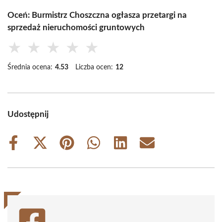
Oceń: Burmistrz Choszczna ogłasza przetargi na
sprzedaż nieruchomości gruntowych
★
★
★
★
★
Średnia ocena:
4.53
Liczba ocen:
12
Udostępnij
Share
Share
Share
Share
Share
Share
on
on
on
on
on
on
Facebook
X
Pinterest
WhatsApp
LinkedIn
Email
(Twitter)