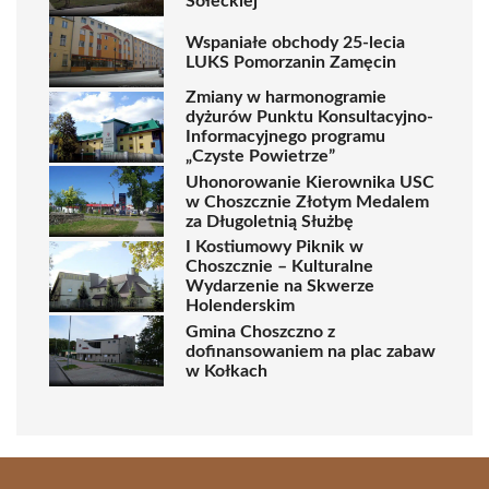
Sołeckiej
Wspaniałe obchody 25-lecia
LUKS Pomorzanin Zamęcin
Zmiany w harmonogramie
dyżurów Punktu Konsultacyjno-
Informacyjnego programu
„Czyste Powietrze”
Uhonorowanie Kierownika USC
w Choszcznie Złotym Medalem
za Długoletnią Służbę
I Kostiumowy Piknik w
Choszcznie – Kulturalne
Wydarzenie na Skwerze
Holenderskim
Gmina Choszczno z
dofinansowaniem na plac zabaw
w Kołkach