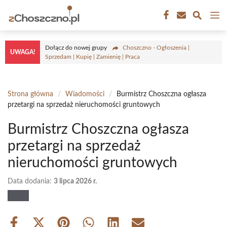
Przejdź
M
do
treści
Dołącz do nowej grupy
Choszczno - Ogłoszenia |
UWAGA!
Sprzedam | Kupię | Zamienię | Praca
Strona główna
/
Wiadomości
/
Burmistrz Choszczna ogłasza
przetargi na sprzedaż nieruchomości gruntowych
Burmistrz Choszczna ogłasza
przetargi na sprzedaż
nieruchomości gruntowych
Data dodania:
3 lipca 2026 r.
Share
Share
Share
Share
Share
Share