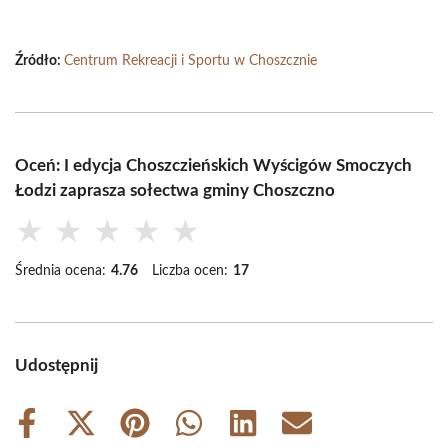
Źródło:
Centrum Rekreacji i Sportu w Choszcznie
Oceń: I edycja Choszczieńskich Wyścigów Smoczych
Łodzi zaprasza sołectwa gminy Choszczno
★
★
★
★
★
Średnia ocena:
4.76
Liczba ocen:
17
Udostępnij
Share
Share
Share
Share
Share
Share
on
on
on
on
on
on