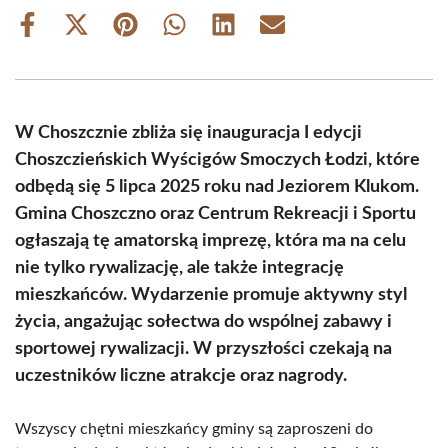
Share
Share
Share
Share
Share
Share
on
on
on
on
on
on
Facebook
X
Pinterest
WhatsApp
LinkedIn
Email
(Twitter)
W Choszcznie zbliża się inauguracja I edycji
Choszczieńskich Wyścigów Smoczych Łodzi, które
odbędą się 5 lipca 2025 roku nad Jeziorem Klukom.
Gmina Choszczno oraz Centrum Rekreacji i Sportu
ogłaszają tę amatorską imprezę, która ma na celu
nie tylko rywalizację, ale także integrację
mieszkańców. Wydarzenie promuje aktywny styl
życia, angażując sołectwa do wspólnej zabawy i
sportowej rywalizacji. W przyszłości czekają na
uczestników liczne atrakcje oraz nagrody.
Wszyscy chętni mieszkańcy gminy są zaproszeni do