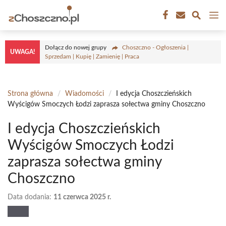
Przejdź
M
do
treści
Dołącz do nowej grupy
Choszczno - Ogłoszenia |
UWAGA!
Sprzedam | Kupię | Zamienię | Praca
Strona główna
/
Wiadomości
/
I edycja Choszczieńskich
Wyścigów Smoczych Łodzi zaprasza sołectwa gminy Choszczno
I edycja Choszczieńskich
Wyścigów Smoczych Łodzi
zaprasza sołectwa gminy
Choszczno
Data dodania:
11 czerwca 2025 r.