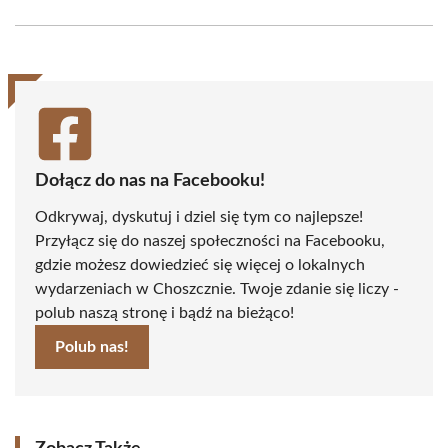
Facebook
X
Pinterest
WhatsApp
LinkedIn
Email
(Twitter)
Dołącz do nas na Facebooku!
Odkrywaj, dyskutuj i dziel się tym co najlepsze!
Przyłącz się do naszej społeczności na Facebooku,
gdzie możesz dowiedzieć się więcej o lokalnych
wydarzeniach w Choszcznie. Twoje zdanie się liczy -
polub naszą stronę i bądź na bieżąco!
Polub nas!