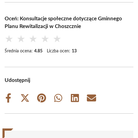
Oceń: Konsultacje społeczne dotyczące Gminnego
Planu Rewitalizacji w Choszcznie
★
★
★
★
★
Średnia ocena:
4.85
Liczba ocen:
13
Udostępnij
Share
Share
Share
Share
Share
Share
on
on
on
on
on
on
Facebook
X
Pinterest
WhatsApp
LinkedIn
Email
(Twitter)