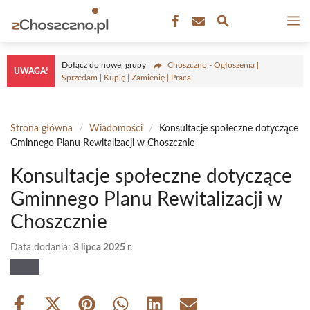
Przejdź
M
do
treści
Dołącz do nowej grupy
Choszczno - Ogłoszenia |
UWAGA!
Sprzedam | Kupię | Zamienię | Praca
Strona główna
/
Wiadomości
/
Konsultacje społeczne dotyczące
Gminnego Planu Rewitalizacji w Choszcznie
Konsultacje społeczne dotyczące
Gminnego Planu Rewitalizacji w
Choszcznie
Data dodania:
3 lipca 2025 r.
Share
Share
Share
Share
Share
Share