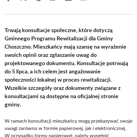
on
on
on
on
on
on
Facebook
X
Pinterest
WhatsApp
LinkedIn
Email
(Twitter)
Trwają konsultacje społeczne, które dotyczą
Gminnego Programu Rewitalizacji dla Gminy
Choszczno. Mieszkańcy mają szansę na wyrażenie
swoich opinii oraz zgłaszanie uwag do
projektowanego dokumentu. Konsultacje potrwają
do 5 lipca, a ich celem jest angażowanie
społeczności lokalnej w proces rewitalizacji.
Wszelkie szczegóły oraz dokumenty związane z
konsultacjami są dostępne na oficjalnej stronie
gminy.
W ramach konsultacji mieszkańcy mogą przekazywać swoje
uwagi zarówno w formie papierowej, jak i elektronicznej.
W przypadku formy papierowej, należy wypełnić