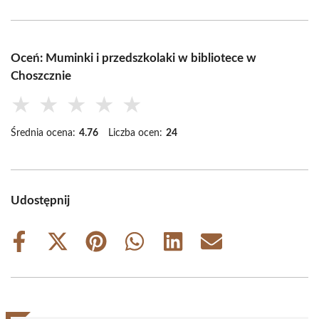
Oceń: Muminki i przedszkolaki w bibliotece w
Choszcznie
★
★
★
★
★
Średnia ocena:
4.76
Liczba ocen:
24
Udostępnij
Share
Share
Share
Share
Share
Share
on
on
on
on
on
on
Facebook
X
Pinterest
WhatsApp
LinkedIn
Email
(Twitter)