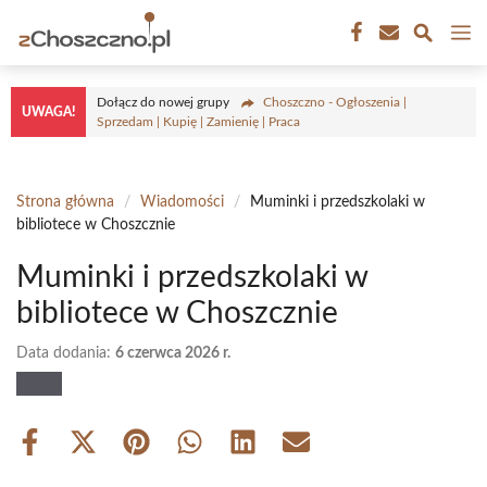
Przejdź
M
do
treści
Dołącz do nowej grupy
Choszczno - Ogłoszenia |
UWAGA!
Sprzedam | Kupię | Zamienię | Praca
Strona główna
/
Wiadomości
/
Muminki i przedszkolaki w
bibliotece w Choszcznie
Muminki i przedszkolaki w
bibliotece w Choszcznie
Data dodania:
6 czerwca 2026 r.
Share
Share
Share
Share
Share
Share
on
on
on
on
on
on
Facebook
X
Pinterest
WhatsApp
LinkedIn
Email