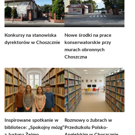
Konkursy na stanowiska
Nowe środki na prace
dyrektorów w Choszcznie
konserwatorskie przy
murach obronnych
Choszczna
Inspirowane spotkanie w
Rozmowy o żubrach w
bibliotece: „Spokojny mózg”
Przedszkolu Polsko-
z Justyną Żejmo
Angielskim w Choszcznie