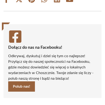
Share
Share
Share
Share
Share
Share
on
on
on
on
on
on
Facebook
X
Pinterest
WhatsApp
LinkedIn
Email
(Twitter)
Dołącz do nas na Facebooku!
Odkrywaj, dyskutuj i dziel się tym co najlepsze!
Przyłącz się do naszej społeczności na Facebooku,
gdzie możesz dowiedzieć się więcej o lokalnych
wydarzeniach w Choszcznie. Twoje zdanie się liczy -
polub naszą stronę i bądź na bieżąco!
Polub nas!