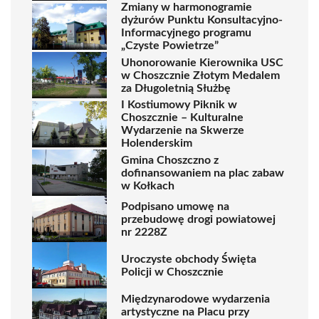
Zmiany w harmonogramie
dyżurów Punktu Konsultacyjno-
Informacyjnego programu
„Czyste Powietrze”
Uhonorowanie Kierownika USC
w Choszcznie Złotym Medalem
za Długoletnią Służbę
I Kostiumowy Piknik w
Choszcznie – Kulturalne
Wydarzenie na Skwerze
Holenderskim
Gmina Choszczno z
dofinansowaniem na plac zabaw
w Kołkach
Podpisano umowę na
przebudowę drogi powiatowej
nr 2228Z
Uroczyste obchody Święta
Policji w Choszcznie
Międzynarodowe wydarzenia
artystyczne na Placu przy