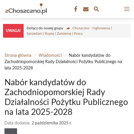
Przejdź
M
do
treści
Dołącz do nowej grupy
Choszczno - Ogłoszenia |
UWAGA!
Sprzedam | Kupię | Zamienię | Praca
Strona główna
/
Wiadomości
/
Nabór kandydatów do
Zachodniopomorskiej Rady Działalności Pożytku Publicznego na
lata 2025-2028
Nabór kandydatów do
Zachodniopomorskiej Rady
Działalności Pożytku Publicznego
na lata 2025-2028
Data dodania:
2 października 2025 r.