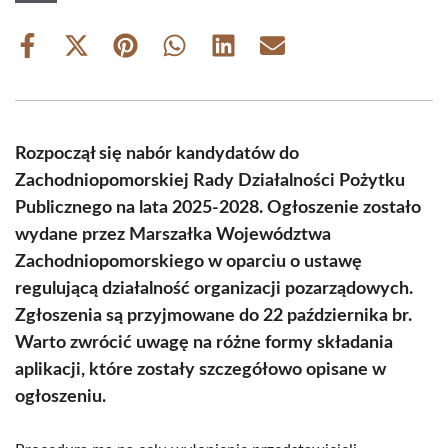
Share
Share
Share
Share
Share
Share
on
on
on
on
on
on
Facebook
X
Pinterest
WhatsApp
LinkedIn
Email
(Twitter)
Rozpoczął się nabór kandydatów do
Zachodniopomorskiej Rady Działalności Pożytku
Publicznego na lata 2025-2028. Ogłoszenie zostało
wydane przez Marszałka Województwa
Zachodniopomorskiego w oparciu o ustawę
regulującą działalność organizacji pozarządowych.
Zgłoszenia są przyjmowane do 22 października br.
Warto zwrócić uwagę na różne formy składania
aplikacji, które zostały szczegółowo opisane w
ogłoszeniu.