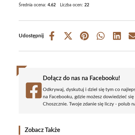
Średnia ocena:
4.62
Liczba ocen:
22
Udostępnij
Share
Share
Share
Share
Share
on
on
on
on
on
Facebook
X
Pinterest
WhatsApp
LinkedIn
(Twitter)
Dołącz do nas na Facebooku!
Odkrywaj, dyskutuj i dziel się tym co najlep
na Facebooku, gdzie możesz dowiedzieć się
Choszcznie. Twoje zdanie się liczy - polub n
Zobacz Także