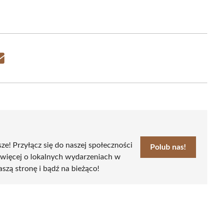
Share
on
Email
sze! Przyłącz się do naszej społeczności
Polub nas!
 więcej o lokalnych wydarzeniach w
aszą stronę i bądź na bieżąco!