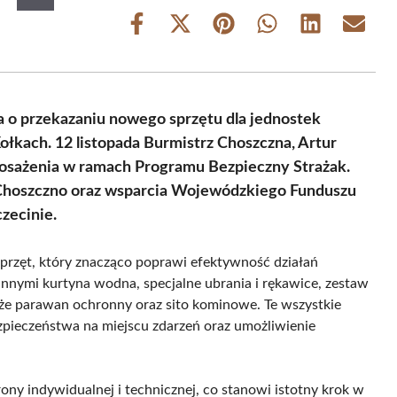
Share
Share
Share
Share
Share
Share
on
on
on
on
on
on
Facebook
X
Pinterest
WhatsApp
LinkedIn
Email
(Twitter)
a o przekazaniu nowego sprzętu dla jednostek
ołkach. 12 listopada Burmistrz Choszczna, Artur
osażenia w ramach Programu Bezpieczny Strażak.
Choszczno oraz wsparcia Wojewódzkiego Funduszu
zecinie.
przęt, który znacząco poprawi efektywność działań
nnymi kurtyna wodna, specjalne ubrania i rękawice, zestaw
akże parawan ochronny oraz sito kominowe. Te wszystkie
zpieczeństwa na miejscu zdarzeń oraz umożliwienie
rony indywidualnej i technicznej, co stanowi istotny krok w