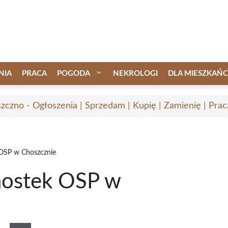
NIA
PRACA
POGODA
NEKROLOGI
DLA MIESZKAŃ
zczno - Ogłoszenia | Sprzedam | Kupię | Zamienię | Prac
 OSP w Choszcznie
nostek OSP w