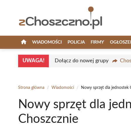
Przejdź
do
treści
WIADOMOŚCI
POLICJA
FIRMY
OGŁOSZE
UWAGA!
Dołącz do nowej grupy
Chos
Strona główna
/
Wiadomości
/
Nowy sprzęt dla jednostek
Nowy sprzęt dla jed
Choszcznie