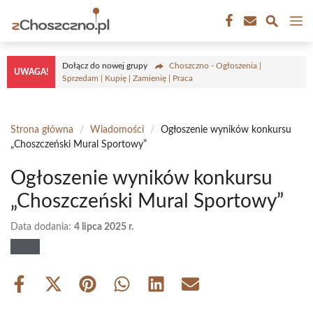
Przejdź
M
do
treści
Dołącz do nowej grupy
Choszczno - Ogłoszenia |
UWAGA!
Sprzedam | Kupię | Zamienię | Praca
Strona główna
/
Wiadomości
/
Ogłoszenie wyników konkursu
„Choszczeński Mural Sportowy”
Ogłoszenie wyników konkursu
„Choszczeński Mural Sportowy”
Data dodania:
4 lipca 2025 r.
Share
Share
Share
Share
Share
Share
on
on
on
on
on
on
Facebook
X
Pinterest
WhatsApp
LinkedIn
Email