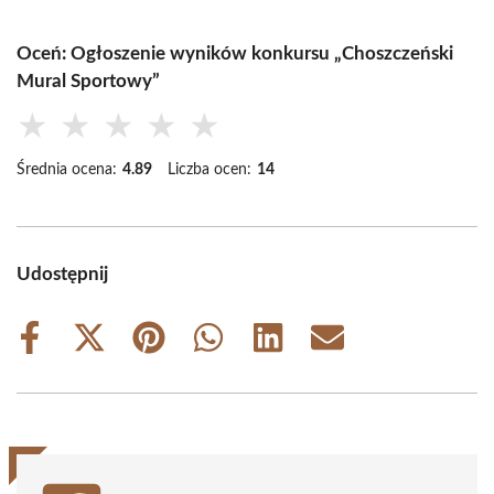
Oceń: Ogłoszenie wyników konkursu „Choszczeński
Mural Sportowy”
★
★
★
★
★
Średnia ocena:
4.89
Liczba ocen:
14
Udostępnij
Share
Share
Share
Share
Share
Share
on
on
on
on
on
on
Facebook
X
Pinterest
WhatsApp
LinkedIn
Email
(Twitter)