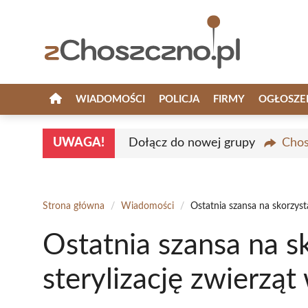
Przejdź
do
treści
WIADOMOŚCI
POLICJA
FIRMY
OGŁOSZE
UWAGA!
Dołącz do nowej grupy
Chos
Strona główna
/
Wiadomości
/
Ostatnia szansa na skorzyst
Ostatnia szansa na sk
sterylizację zwierzą