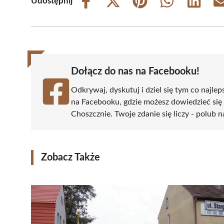
Udostępnij
Share
Share
Share
Share
Share
on
on
on
on
on
Facebook
X
Pinterest
WhatsApp
LinkedIn
(Twitter)
Dołącz do nas na Facebooku!
Odkrywaj, dyskutuj i dziel się tym co najlep
na Facebooku, gdzie możesz dowiedzieć się
Choszcznie. Twoje zdanie się liczy - polub n
Zobacz Także