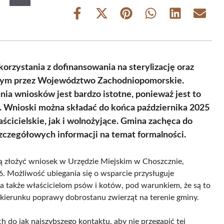
Share
Share
Share
Share
Share
Share
on
on
on
on
on
on
Facebook
X
Pinterest
WhatsApp
LinkedIn
Email
(Twitter)
rzystania z dofinansowania na sterylizację oraz
wanym przez Województwo Zachodniopomorskie.
nia wniosków jest bardzo istotne, ponieważ jest to
w. Wnioski można składać do końca października 2025
cicielskie, jak i wolnożyjące. Gmina zachęca do
zczegółowych informacji na temat formalności.
zą złożyć wniosek w Urzędzie Miejskim w Choszcznie,
6. Możliwość ubiegania się o wsparcie przysługuje
także właścicielom psów i kotów, pod warunkiem, że są to
w kierunku poprawy dobrostanu zwierząt na terenie gminy.
do jak najszybszego kontaktu, aby nie przegapić tej