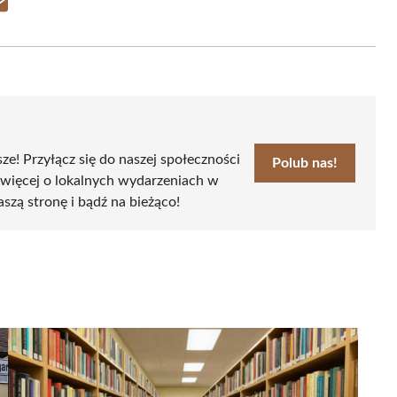
Share
on
Email
sze! Przyłącz się do naszej społeczności
Polub nas!
 więcej o lokalnych wydarzeniach w
aszą stronę i bądź na bieżąco!