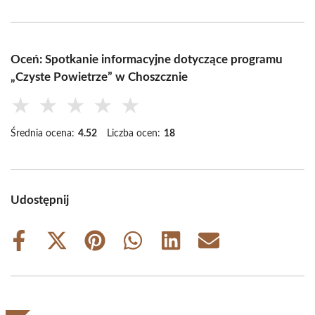
Oceń: Spotkanie informacyjne dotyczące programu
„Czyste Powietrze” w Choszcznie
★
★
★
★
★
Średnia ocena:
4.52
Liczba ocen:
18
Udostępnij
Share
Share
Share
Share
Share
Share
on
on
on
on
on
on
Facebook
X
Pinterest
WhatsApp
LinkedIn
Email
(Twitter)