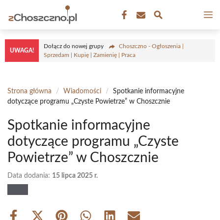
Przejdź
M
do
treści
Dołącz do nowej grupy
Choszczno - Ogłoszenia |
UWAGA!
Sprzedam | Kupię | Zamienię | Praca
Strona główna
/
Wiadomości
/
Spotkanie informacyjne
dotyczące programu „Czyste Powietrze” w Choszcznie
Spotkanie informacyjne
dotyczące programu „Czyste
Powietrze” w Choszcznie
Data dodania:
15 lipca 2025 r.
Share
Share
Share
Share
Share
Share