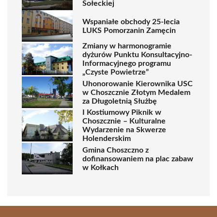
Sołeckiej
Wspaniałe obchody 25-lecia
LUKS Pomorzanin Zamęcin
Zmiany w harmonogramie
dyżurów Punktu Konsultacyjno-
Informacyjnego programu
„Czyste Powietrze”
Uhonorowanie Kierownika USC
w Choszcznie Złotym Medalem
za Długoletnią Służbę
I Kostiumowy Piknik w
Choszcznie – Kulturalne
Wydarzenie na Skwerze
Holenderskim
Gmina Choszczno z
dofinansowaniem na plac zabaw
w Kołkach