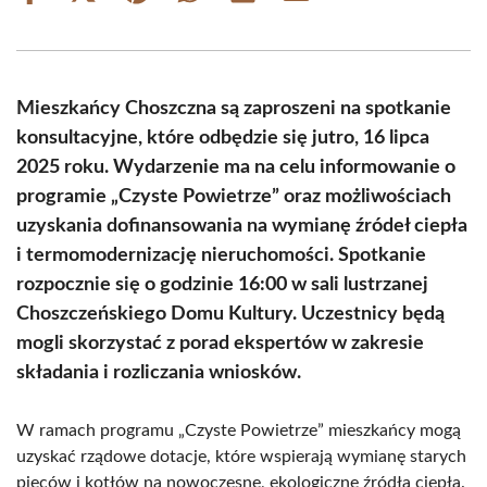
on
on
on
on
on
on
Facebook
X
Pinterest
WhatsApp
LinkedIn
Email
(Twitter)
Mieszkańcy Choszczna są zaproszeni na spotkanie
konsultacyjne, które odbędzie się jutro, 16 lipca
2025 roku. Wydarzenie ma na celu informowanie o
programie „Czyste Powietrze” oraz możliwościach
uzyskania dofinansowania na wymianę źródeł ciepła
i termomodernizację nieruchomości. Spotkanie
rozpocznie się o godzinie 16:00 w sali lustrzanej
Choszczeńskiego Domu Kultury. Uczestnicy będą
mogli skorzystać z porad ekspertów w zakresie
składania i rozliczania wniosków.
W ramach programu „Czyste Powietrze” mieszkańcy mogą
uzyskać rządowe dotacje, które wspierają wymianę starych
pieców i kotłów na nowoczesne, ekologiczne źródła ciepła.