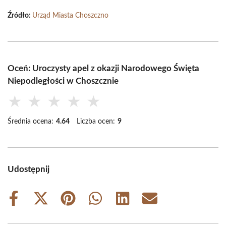
Źródło:
Urząd Miasta Choszczno
Oceń: Uroczysty apel z okazji Narodowego Święta
Niepodległości w Choszcznie
★
★
★
★
★
Średnia ocena:
4.64
Liczba ocen:
9
Udostępnij
Share
Share
Share
Share
Share
Share
on
on
on
on
on
on
Facebook
X
Pinterest
WhatsApp
LinkedIn
Email
(Twitter)