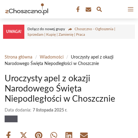
Przejdź
M
do
treści
Dołącz do nowej grupy
Choszczno - Ogłoszenia |
UWAGA!
Sprzedam | Kupię | Zamienię | Praca
Strona główna
/
Wiadomości
/
Uroczysty apel z okazji
Narodowego Święta Niepodległości w Choszcznie
Uroczysty apel z okazji
Narodowego Święta
Niepodległości w Choszcznie
Data dodania:
7 listopada 2025 r.
Share
Share
Share
Share
Share
Share