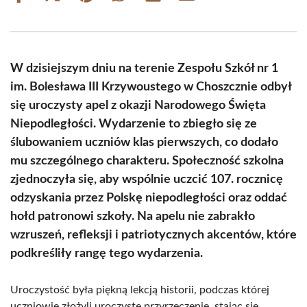
on
on
on
on
on
on
Facebook
X
Pinterest
WhatsApp
LinkedIn
Email
(Twitter)
W dzisiejszym dniu na terenie Zespołu Szkół nr 1
im. Bolesława III Krzywoustego w Choszcznie odbył
się uroczysty apel z okazji Narodowego Święta
Niepodległości. Wydarzenie to zbiegło się ze
ślubowaniem uczniów klas pierwszych, co dodało
mu szczególnego charakteru. Społeczność szkolna
zjednoczyła się, aby wspólnie uczcić 107. rocznicę
odzyskania przez Polskę niepodległości oraz oddać
hołd patronowi szkoły. Na apelu nie zabrakło
wzruszeń, refleksji i patriotycznych akcentów, które
podkreśliły rangę tego wydarzenia.
Uroczystość była piękną lekcją historii, podczas której
uczniowie złożyli uroczyste przyrzeczenie, stając się