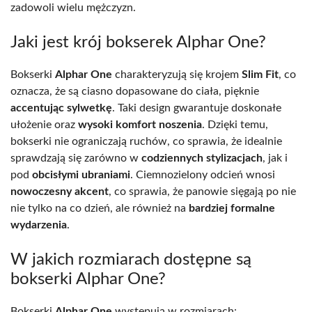
zadowoli wielu mężczyzn.
Jaki jest krój bokserek Alphar One?
Bokserki
Alphar One
charakteryzują się krojem
Slim Fit
, co
oznacza, że są ciasno dopasowane do ciała, pięknie
accentując sylwetkę
. Taki design gwarantuje doskonałe
ułożenie oraz
wysoki komfort noszenia
. Dzięki temu,
bokserki nie ograniczają ruchów, co sprawia, że idealnie
sprawdzają się zarówno w
codziennych stylizacjach
, jak i
pod
obcisłymi ubraniami
. Ciemnozielony odcień wnosi
nowoczesny akcent
, co sprawia, że panowie sięgają po nie
nie tylko na co dzień, ale również na
bardziej formalne
wydarzenia
.
W jakich rozmiarach dostępne są
bokserki Alphar One?
Bokserki
Alphar One
występują w rozmiarach: