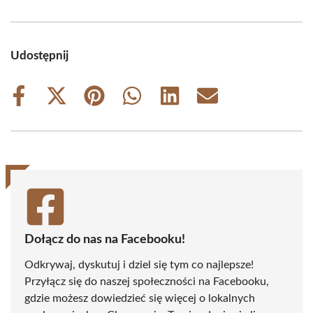
Udostępnij
Share
Share
Share
Share
Share
Share
on
on
on
on
on
on
Facebook
X
Pinterest
WhatsApp
LinkedIn
Email
(Twitter)
Dołącz do nas na Facebooku!
Odkrywaj, dyskutuj i dziel się tym co najlepsze!
Przyłącz się do naszej społeczności na Facebooku,
gdzie możesz dowiedzieć się więcej o lokalnych