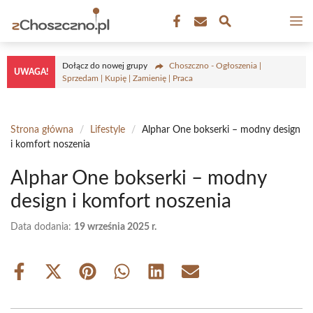
Przejdź
M
do
treści
Dołącz do nowej grupy
Choszczno - Ogłoszenia |
UWAGA!
Sprzedam | Kupię | Zamienię | Praca
Strona główna
/
Lifestyle
/
Alphar One bokserki – modny design
i komfort noszenia
Alphar One bokserki – modny
design i komfort noszenia
Data dodania:
19 września 2025 r.
Share
Share
Share
Share
Share
Share
on
on
on
on
on
on
Facebook
X
Pinterest
WhatsApp
LinkedIn
Email
(Twitter)