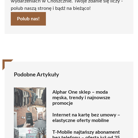
wydarzeniach w Choszcznie. Twoje zdanie się liczy -
polub naszą stronę i bądź na bieżąco!
Polub nas!
Podobne Artykuły
Alphar One sklep – moda
męska, trendy i najnowsze
promocje
Internet na kartę bez umowy –
elastyczne oferty mobilne
T-Mobile najtańszy abonament
bez telefonu – oferta już od 25