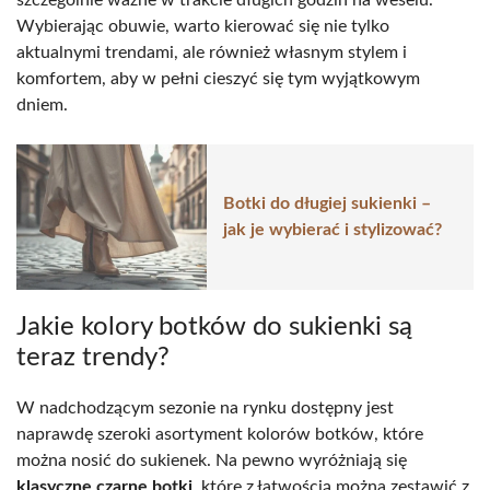
Wybierając obuwie, warto kierować się nie tylko
aktualnymi trendami, ale również własnym stylem i
komfortem, aby w pełni cieszyć się tym wyjątkowym
dniem.
Botki do długiej sukienki –
jak je wybierać i stylizować?
Jakie kolory botków do sukienki są
teraz trendy?
W nadchodzącym sezonie na rynku dostępny jest
naprawdę szeroki asortyment kolorów botków, które
można nosić do sukienek. Na pewno wyróżniają się
klasyczne czarne botki
, które z łatwością można zestawić z