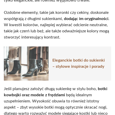
tylko eleganckie, ale również wyjątkowo trwałe.
Ozdobne elementy, takie jak koronki czy cekiny, doskonale
współgrają z długimi sukienkami,
dodając im oryginalności
.
W kwestii kolorów, najlepiej wybierać odcienie neutralne,
takie jak czerń lub beż, ale także odważniejsze kolory mogą
stworzyć interesujący kontrast.
Eleganckie botki do sukienki
– stylowe inspiracje i porady
Jeśli planujesz założyć długą sukienkę w stylu boho,
botki
kowbojki oraz modele z frędzlami
będą idealnym
uzupełnieniem. Wysokość obuwia to również istotny
aspekt – zbyt wysokie botki mogą optycznie skracać nogi,
dlatego warto rozważyć modele sięgające kostki lub nieco