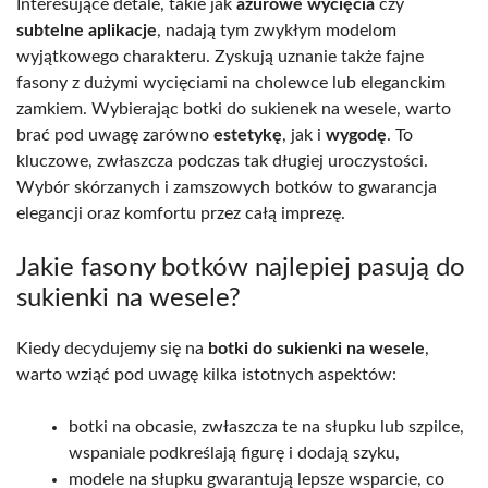
Interesujące detale, takie jak
ażurowe wycięcia
czy
subtelne aplikacje
, nadają tym zwykłym modelom
wyjątkowego charakteru. Zyskują uznanie także fajne
fasony z dużymi wycięciami na cholewce lub eleganckim
zamkiem. Wybierając botki do sukienek na wesele, warto
brać pod uwagę zarówno
estetykę
, jak i
wygodę
. To
kluczowe, zwłaszcza podczas tak długiej uroczystości.
Wybór skórzanych i zamszowych botków to gwarancja
elegancji oraz komfortu przez całą imprezę.
Jakie fasony botków najlepiej pasują do
sukienki na wesele?
Kiedy decydujemy się na
botki do sukienki na wesele
,
warto wziąć pod uwagę kilka istotnych aspektów:
botki na obcasie, zwłaszcza te na słupku lub szpilce,
wspaniale podkreślają figurę i dodają szyku,
modele na słupku gwarantują lepsze wsparcie, co