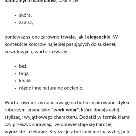
naturalnych materiałów
, takich jak:
skóra,
zamsz,
ponieważ są one zarówno
trwałe
, jak i
eleganckie
. W
kontekście kolorów najlepiej pasujących do sukienek
koszulowych, warto rozważyć:
beż,
brąz,
khaki,
różne inne naturalne odcienie.
Warto również zwrócić uwagę na botki inspirowane stylem
roboczym, znane jako
”work wear”
, które dodają całej
stylizacji wyjątkowego charakteru. Dodatki w formie klamr
czy przeszyć sprawiają, że obuwie staje się bardziej
wyraziste
i
ciekawe
. Stylizacje z botkami można wzbogacić