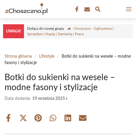
Przejdź
M
do
treści
Dołącz do nowej grupy
Choszczno - Ogłoszenia |
UWAGA!
Sprzedam | Kupię | Zamienię | Praca
Strona główna
/
Lifestyle
/
Botki do sukienki na wesele – modne
fasony i stylizacje
Botki do sukienki na wesele –
modne fasony i stylizacje
Data dodania:
19 września 2025 r.
Share
Share
Share
Share
Share
Share
on
on
on
on
on
on
Facebook
X
Pinterest
WhatsApp
LinkedIn
Email
(Twitter)