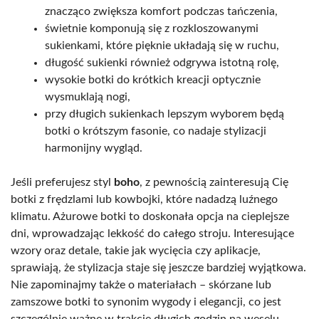
znacząco zwiększa komfort podczas tańczenia,
świetnie komponują się z rozkloszowanymi
sukienkami, które pięknie układają się w ruchu,
długość sukienki również odgrywa istotną rolę,
wysokie botki do krótkich kreacji optycznie
wysmuklają nogi,
przy długich sukienkach lepszym wyborem będą
botki o krótszym fasonie, co nadaje stylizacji
harmonijny wygląd.
Jeśli preferujesz styl
boho
, z pewnością zainteresują Cię
botki z frędzlami lub kowbojki, które nadadzą luźnego
klimatu. Ażurowe botki to doskonała opcja na cieplejsze
dni, wprowadzając lekkość do całego stroju. Interesujące
wzory oraz detale, takie jak wycięcia czy aplikacje,
sprawiają, że stylizacja staje się jeszcze bardziej wyjątkowa.
Nie zapominajmy także o materiałach – skórzane lub
zamszowe botki to synonim wygody i elegancji, co jest
szczególnie ważne w trakcie długich godzin na weselu.