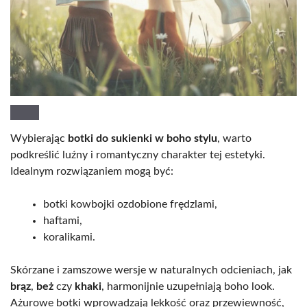
Wybierając
botki do sukienki w boho stylu
, warto
podkreślić luźny i romantyczny charakter tej estetyki.
Idealnym rozwiązaniem mogą być:
botki kowbojki ozdobione frędzlami,
haftami,
koralikami.
Skórzane i zamszowe wersje w naturalnych odcieniach, jak
brąz
,
beż
czy
khaki
, harmonijnie uzupełniają boho look.
Ażurowe botki wprowadzają lekkość oraz przewiewność,