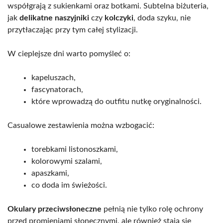
współgrają z sukienkami oraz botkami. Subtelna biżuteria,
jak
delikatne naszyjniki
czy
kolczyki
, doda szyku, nie
przytłaczając przy tym całej stylizacji.
W cieplejsze dni warto pomyśleć o:
kapeluszach,
fascynatorach,
które wprowadzą do outfitu nutkę oryginalności.
Casualowe zestawienia można wzbogacić:
torebkami listonoszkami,
kolorowymi szalami,
apaszkami,
co doda im świeżości.
Okulary przeciwsłoneczne
pełnią nie tylko rolę ochrony
przed promieniami słonecznymi, ale również stają się