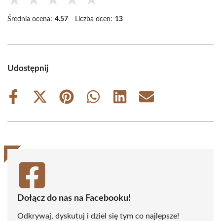
Średnia ocena:
4.57
Liczba ocen:
13
Udostępnij
Share
Share
Share
Share
Share
Share
on
on
on
on
on
on
Facebook
X
Pinterest
WhatsApp
LinkedIn
Email
(Twitter)
Dołącz do nas na Facebooku!
Odkrywaj, dyskutuj i dziel się tym co najlepsze!