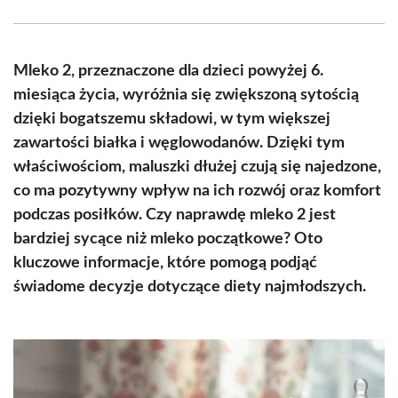
Facebook
X
Pinterest
WhatsApp
LinkedIn
Email
(Twitter)
Mleko 2, przeznaczone dla dzieci powyżej 6.
miesiąca życia, wyróżnia się zwiększoną sytością
dzięki bogatszemu składowi, w tym większej
zawartości białka i węglowodanów. Dzięki tym
właściwościom, maluszki dłużej czują się najedzone,
co ma pozytywny wpływ na ich rozwój oraz komfort
podczas posiłków. Czy naprawdę mleko 2 jest
bardziej sycące niż mleko początkowe? Oto
kluczowe informacje, które pomogą podjąć
świadome decyzje dotyczące diety najmłodszych.