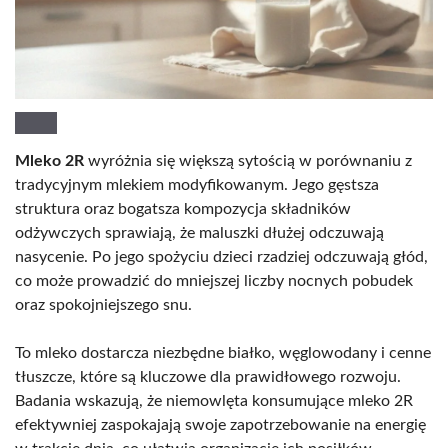
Mleko 2R
wyróżnia się większą sytością w porównaniu z
tradycyjnym mlekiem modyfikowanym. Jego gęstsza
struktura oraz bogatsza kompozycja składników
odżywczych sprawiają, że maluszki dłużej odczuwają
nasycenie. Po jego spożyciu dzieci rzadziej odczuwają głód,
co może prowadzić do mniejszej liczby nocnych pobudek
oraz spokojniejszego snu.
To mleko dostarcza niezbędne białko, węglowodany i cenne
tłuszcze, które są kluczowe dla prawidłowego rozwoju.
Badania wskazują, że niemowlęta konsumujące mleko 2R
efektywniej zaspokajają swoje zapotrzebowanie na energię