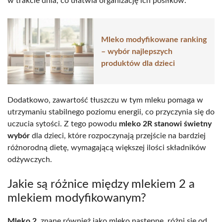
w trakcie dnia, co ułatwia organizację ich posiłków.
Mleko modyfikowane ranking
– wybór najlepszych
produktów dla dzieci
Dodatkowo, zawartość tłuszczu w tym mleku pomaga w
utrzymaniu stabilnego poziomu energii, co przyczynia się do
uczucia sytości. Z tego powodu
mleko 2R stanowi świetny
wybór
dla dzieci, które rozpoczynają przejście na bardziej
różnorodną dietę, wymagającą większej ilości składników
odżywczych.
Jakie są różnice między mlekiem 2 a
mlekiem modyfikowanym?
Mleko 2
, znane również jako mleko następne, różni się od