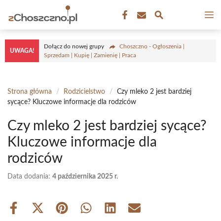
Przejdź
M
do
treści
Dołącz do nowej grupy
Choszczno - Ogłoszenia |
UWAGA!
Sprzedam | Kupię | Zamienię | Praca
Strona główna
/
Rodzicielstwo
/
Czy mleko 2 jest bardziej
sycące? Kluczowe informacje dla rodziców
Czy mleko 2 jest bardziej sycące?
Kluczowe informacje dla
rodziców
Data dodania:
4 października 2025 r.
Share
Share
Share
Share
Share
Share
on
on
on
on
on
on