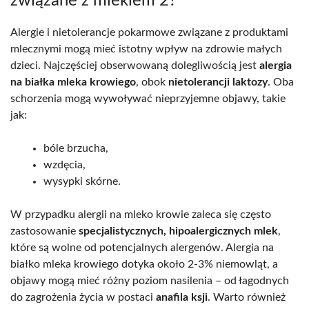
związane z mlekiem 2?
Alergie i nietolerancje pokarmowe związane z produktami
mlecznymi mogą mieć istotny wpływ na zdrowie małych
dzieci. Najczęściej obserwowaną dolegliwością jest
alergia
na białka mleka krowiego
, obok
nietolerancji laktozy
. Oba
schorzenia mogą wywoływać nieprzyjemne objawy, takie
jak:
bóle brzucha,
wzdęcia,
wysypki skórne.
W przypadku alergii na mleko krowie zaleca się często
zastosowanie
specjalistycznych, hipoalergicznych mlek
,
które są wolne od potencjalnych alergenów. Alergia na
białko mleka krowiego dotyka około 2-3% niemowląt, a
objawy mogą mieć różny poziom nasilenia – od łagodnych
do zagrożenia życia w postaci
anafila ksji
. Warto również