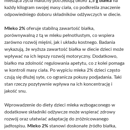
miesiąca życia maluchy potrzebują około
1,5 g białka
na
każdy kilogram swojej masy ciała, co podkreśla znaczenie
odpowiedniego doboru składników odżywczych w diecie.
Mleko 2%
oferuje stabilną zawartość białka,
porównywalną z tą w mleku pełnotłustym, co wspiera
zarówno rozwój mięśni, jak i układu kostnego. Badania
wykazują, że wyższa zawartość białka w diecie dzieci może
wpływać na ich lepszy rozwój motoryczny. Dodatkowo,
białko ma zdolność regulowania apetytu, co z kolei pomaga
w kontroli masy ciała. Po wypiciu mleka 2% dzieci często
czują się dłużej syte, co ogranicza pokusy podjadania. Taki
stan rzeczy pozytywnie wpływa na ich koncentrację i
jakość snu.
Wprowadzenie do diety dzieci mleka wzbogaconego w
dodatkowe składniki odżywcze może wspierać zdrowy
rozwój oraz ułatwiać adaptację do zróżnicowanego
jadłospisu.
Mleko 2%
stanowi doskonałe źródło białka,