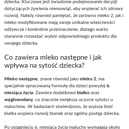
dziecka. Kluczowe jest świadome podejmowanie decyzji
dotyczących żywienia niemowląt, aby wspierać ich zdrowy
rozwój. Należy również pamiętać, że zarówno mleko 2, jak i
mleko modyfikowane mają swoje unikalne właściwości
odżywcze i konkretne przeznaczenie, dlatego warto
starannie rozważać wybór odpowiedniego produktu dla
swojego dziecka.
Co zawiera mleko następne i jak
wpływa na sytość dziecka?
Mleko następne
, znane również jako
mleko 2
, ma
specjalnie opracowaną formułę dla dzieci powyżej
6.
miesiąca życia
. Zawiera dodatkowe
białko
oraz
węglowodany
, co znacznie zwiększa uczucie sytości u
maluchów. W badaniach stwierdzono, że wyższa ilość
białka wspiera rozwój tkanek oraz ogólny postęp dziecka.
Po osiągnięciu 6. miesiąca życia maluchy wymagają około