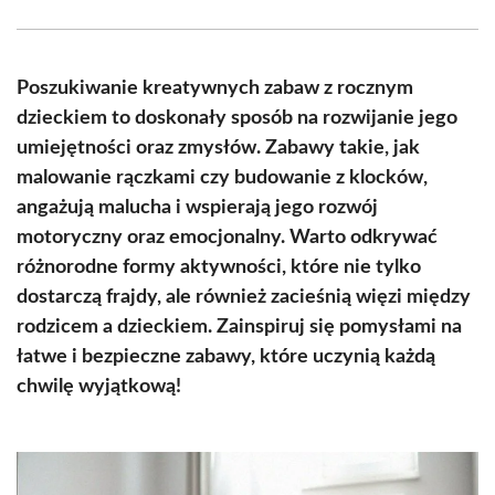
Facebook
X
Pinterest
WhatsApp
LinkedIn
Email
(Twitter)
Poszukiwanie kreatywnych zabaw z rocznym
dzieckiem to doskonały sposób na rozwijanie jego
umiejętności oraz zmysłów. Zabawy takie, jak
malowanie rączkami czy budowanie z klocków,
angażują malucha i wspierają jego rozwój
motoryczny oraz emocjonalny. Warto odkrywać
różnorodne formy aktywności, które nie tylko
dostarczą frajdy, ale również zacieśnią więzi między
rodzicem a dzieckiem. Zainspiruj się pomysłami na
łatwe i bezpieczne zabawy, które uczynią każdą
chwilę wyjątkową!