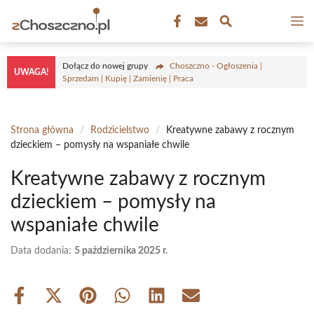
Przejdź
M
do
treści
Dołącz do nowej grupy
Choszczno - Ogłoszenia |
UWAGA!
Sprzedam | Kupię | Zamienię | Praca
Strona główna
/
Rodzicielstwo
/
Kreatywne zabawy z rocznym
dzieckiem – pomysły na wspaniałe chwile
Kreatywne zabawy z rocznym
dzieckiem – pomysły na
wspaniałe chwile
Data dodania:
5 października 2025 r.
Share
Share
Share
Share
Share
Share
on
on
on
on
on
on