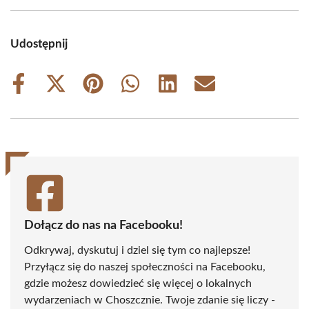
Udostępnij
Share
Share
Share
Share
Share
Share
on
on
on
on
on
on
Facebook
X
Pinterest
WhatsApp
LinkedIn
Email
(Twitter)
Dołącz do nas na Facebooku!
Odkrywaj, dyskutuj i dziel się tym co najlepsze!
Przyłącz się do naszej społeczności na Facebooku,
gdzie możesz dowiedzieć się więcej o lokalnych
wydarzeniach w Choszcznie. Twoje zdanie się liczy -