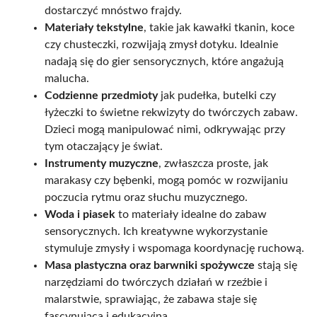
dostarczyć mnóstwo frajdy.
Materiały tekstylne
, takie jak kawałki tkanin, koce
czy chusteczki, rozwijają zmysł dotyku. Idealnie
nadają się do gier sensorycznych, które angażują
malucha.
Codzienne przedmioty
jak pudełka, butelki czy
łyżeczki to świetne rekwizyty do twórczych zabaw.
Dzieci mogą manipulować nimi, odkrywając przy
tym otaczający je świat.
Instrumenty muzyczne
, zwłaszcza proste, jak
marakasy czy bębenki, mogą pomóc w rozwijaniu
poczucia rytmu oraz słuchu muzycznego.
Woda i piasek
to materiały idealne do zabaw
sensorycznych. Ich kreatywne wykorzystanie
stymuluje zmysły i wspomaga koordynację ruchową.
Masa plastyczna oraz barwniki spożywcze
stają się
narzędziami do twórczych działań w rzeźbie i
malarstwie, sprawiając, że zabawa staje się
fascynująca i edukacyjna.