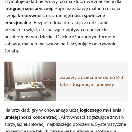
stymuluje układ nerwowy, co ma kluczowe znaczenie dla
integracji sensorycznej
. Poprzez zabawę maluch rozwija
swoją
kreatywność
oraz
umiejętności społeczne i
emocjonalne
. Bezpośrednia interakcja z rodzicami
wzmacnia więzi, co znacząco wpływa na poczucie
bezpieczeństwa dziecka. Dzięki różnorodnym formom
zabawy, maluch ma szansę na fascynujące odkrywanie
świata.
Zabawy z dziećmi w domu 2-3
lata – Inspiracje i pomysły
Na przykład, gry w chowanego uczą
logicznego myślenia
i
umiejętności koncentracji
. Aktywności angażujące zmysły
sprzyjają eksploracji najbliższego otoczenia. Systematyczne
podejmowanie takich zabaw jest niezwykle istotne dla