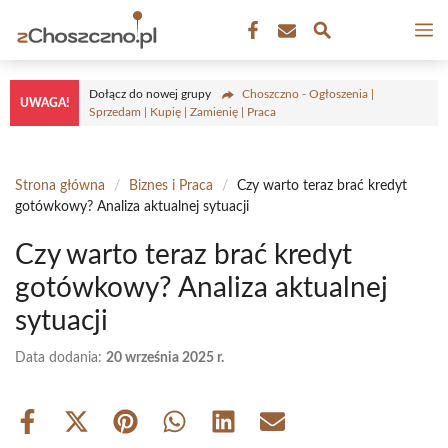
Przejdź
M
do
treści
Dołącz do nowej grupy
Choszczno - Ogłoszenia |
UWAGA!
Sprzedam | Kupię | Zamienię | Praca
Strona główna
/
Biznes i Praca
/
Czy warto teraz brać kredyt
gotówkowy? Analiza aktualnej sytuacji
Czy warto teraz brać kredyt
gotówkowy? Analiza aktualnej
sytuacji
Data dodania:
20 września 2025 r.
Share
Share
Share
Share
Share
Share
on
on
on
on
on
on