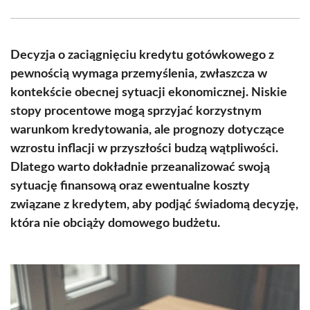
Facebook
X
Pinterest
WhatsApp
LinkedIn
Email
(Twitter)
Decyzja o zaciągnięciu kredytu gotówkowego z
pewnością wymaga przemyślenia, zwłaszcza w
kontekście obecnej sytuacji ekonomicznej. Niskie
stopy procentowe mogą sprzyjać korzystnym
warunkom kredytowania, ale prognozy dotyczące
wzrostu inflacji w przyszłości budzą wątpliwości.
Dlatego warto dokładnie przeanalizować swoją
sytuację finansową oraz ewentualne koszty
związane z kredytem, aby podjąć świadomą decyzję,
która nie obciąży domowego budżetu.