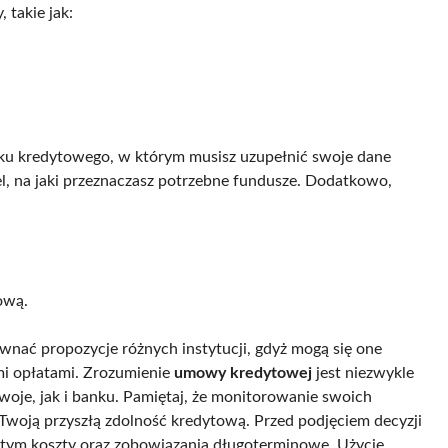
 takie jak:
sku kredytowego, w którym musisz uzupełnić swoje dane
el, na jaki przeznaczasz potrzebne fundusze. Dodatkowo,
ową.
wnać propozycje różnych instytucji, gdyż mogą się one
i opłatami. Zrozumienie
umowy kredytowej
jest niezwykle
woje, jak i banku. Pamiętaj, że monitorowanie swoich
woją przyszłą zdolność kredytową. Przed podjęciem decyzji
 tym koszty oraz zobowiązania długoterminowe. Użycie