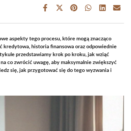
Share
Share
Share
Share
Share
Share
on
on
on
on
on
on
Facebook
X
Pinterest
WhatsApp
LinkedIn
Email
(Twitter)
zowe aspekty tego procesu, które mogą znacząco
ć kredytowa, historia finansowa oraz odpowiednie
ykule przedstawiamy krok po kroku, jak wziąć
z na co zwrócić uwagę, aby maksymalnie zwiększyć
dz się, jak przygotować się do tego wyzwania i