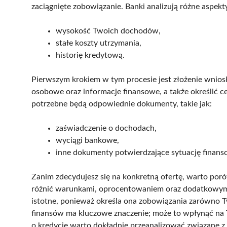
zaciągnięte zobowiązanie. Banki analizują różne aspekty,
wysokość Twoich dochodów,
stałe koszty utrzymania,
historię kredytową.
Pierwszym krokiem w tym procesie jest złożenie wnio
osobowe oraz informacje finansowe, a także określić c
potrzebne będą odpowiednie dokumenty, takie jak:
zaświadczenie o dochodach,
wyciągi bankowe,
inne dokumenty potwierdzające sytuację finans
Zanim zdecydujesz się na konkretną ofertę, warto poró
różnić warunkami, oprocentowaniem oraz dodatkowym
istotne, ponieważ określa ona zobowiązania zarówno T
finansów ma kluczowe znaczenie; może to wpłynąć na T
o kredycie warto dokładnie przeanalizować związane z