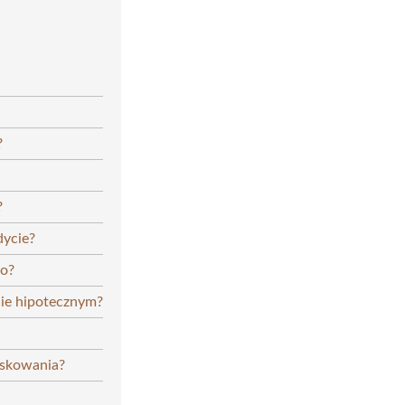
?
?
dycie?
go?
cie hipotecznym?
oskowania?