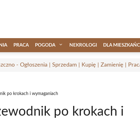
NIA
PRACA
POGODA
NEKROLOGI
DLA MIESZKAŃ
zczno - Ogłoszenia | Sprzedam | Kupię | Zamienię | Prac
dnik po krokach i wymaganiach
zewodnik po krokach i