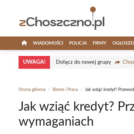
Przejdź
do
treści
WIADOMOŚCI
POLICJA
FIRMY
OGŁOSZE
UWAGA!
Dołącz do nowej grupy
Chos
Strona główna
/
Biznes i Praca
/
Jak wziąć kredyt? Przewo
Jak wziąć kredyt? Pr
wymaganiach