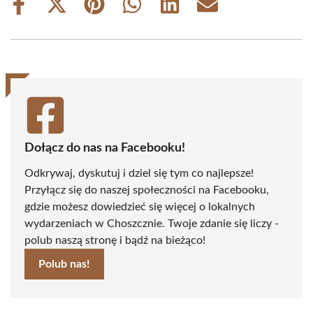
Share
Share
Share
Share
Share
Share
on
on
on
on
on
on
Facebook
X
Pinterest
WhatsApp
LinkedIn
Email
(Twitter)
Dołącz do nas na Facebooku!
Odkrywaj, dyskutuj i dziel się tym co najlepsze!
Przyłącz się do naszej społeczności na Facebooku,
gdzie możesz dowiedzieć się więcej o lokalnych
wydarzeniach w Choszcznie. Twoje zdanie się liczy -
polub naszą stronę i bądź na bieżąco!
Polub nas!