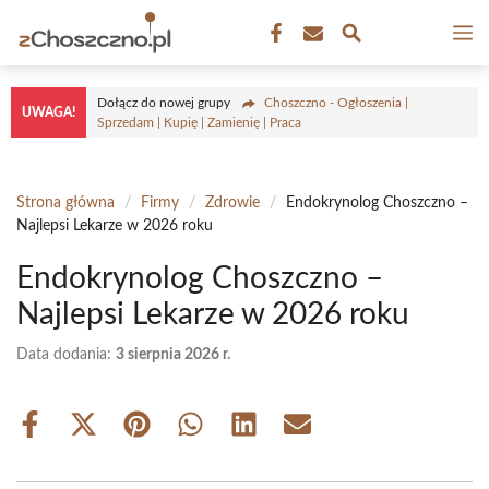
Przejdź
M
do
treści
Dołącz do nowej grupy
Choszczno - Ogłoszenia |
UWAGA!
Sprzedam | Kupię | Zamienię | Praca
Strona główna
/
Firmy
/
Zdrowie
/
Endokrynolog Choszczno –
Najlepsi Lekarze w 2026 roku
Endokrynolog Choszczno –
Najlepsi Lekarze w 2026 roku
Data dodania:
3 sierpnia 2026 r.
Share
Share
Share
Share
Share
Share
on
on
on
on
on
on
Facebook
X
Pinterest
WhatsApp
LinkedIn
Email
(Twitter)