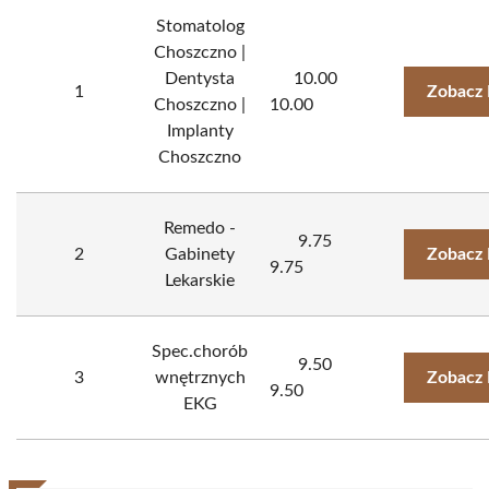
Stomatolog
Choszczno |
Dentysta
10.00
1
Zobacz 
Choszczno |
10.00
Implanty
Choszczno
Remedo -
9.75
2
Gabinety
Zobacz 
9.75
Lekarskie
Spec.chorób
9.50
3
wnętrznych
Zobacz 
9.50
EKG