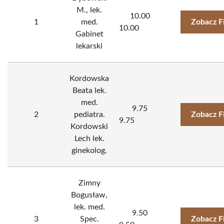
M., lek.
10.00
1
med.
Zobacz F
10.00
Gabinet
lekarski
Kordowska
Beata lek.
med.
9.75
2
pediatra.
Zobacz F
9.75
Kordowski
Lech lek.
ginekolog.
Zimny
Bogusław,
lek. med.
9.50
3
Spec.
Zobacz F