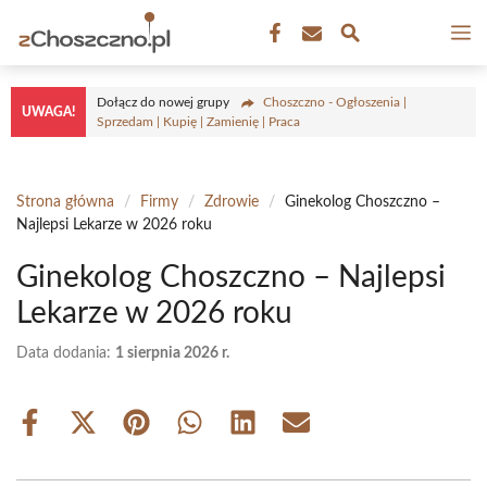
Przejdź
M
do
treści
Dołącz do nowej grupy
Choszczno - Ogłoszenia |
UWAGA!
Sprzedam | Kupię | Zamienię | Praca
Strona główna
/
Firmy
/
Zdrowie
/
Ginekolog Choszczno –
Najlepsi Lekarze w 2026 roku
Ginekolog Choszczno – Najlepsi
Lekarze w 2026 roku
Data dodania:
1 sierpnia 2026 r.
Share
Share
Share
Share
Share
Share
on
on
on
on
on
on
Facebook
X
Pinterest
WhatsApp
LinkedIn
Email
(Twitter)