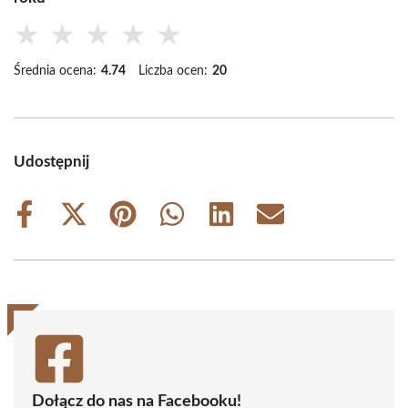
★
★
★
★
★
Średnia ocena:
4.74
Liczba ocen:
20
Udostępnij
Share
Share
Share
Share
Share
Share
on
on
on
on
on
on
Facebook
X
Pinterest
WhatsApp
LinkedIn
Email
(Twitter)
Dołącz do nas na Facebooku!