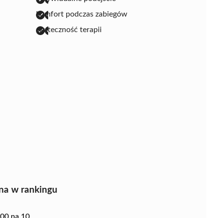
komfort podczas zabiegów
skuteczność terapii
na w rankingu
.00 na 10