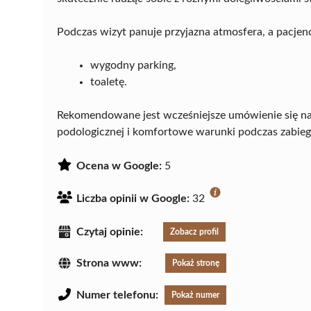
Podczas wizyt panuje przyjazna atmosfera, a pacjenc
wygodny parking,
toaletę.
Rekomendowane jest wcześniejsze umówienie się na 
podologicznej i komfortowe warunki podczas zabie
Ocena w Google:
5
Liczba opinii w Google:
32
Czytaj opinie:
Zobacz profil
Strona www:
Pokaż stronę
Numer telefonu:
Pokaż numer