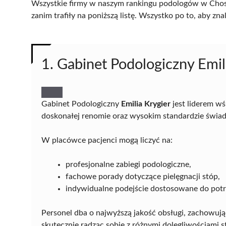
Wszystkie firmy w naszym rankingu podologów w Chosz
zanim trafiły na poniższą listę. Wszystko po to, aby z
1. Gabinet Podologiczny Emil
Gabinet Podologiczny
Emilia Krygier
jest liderem w
doskonałej renomie oraz wysokim standardzie świa
W placówce pacjenci mogą liczyć na:
profesjonalne zabiegi podologiczne,
fachowe porady dotyczące pielęgnacji stóp,
indywidualne podejście dostosowane do potrz
Personel dba o najwyższą jakość obsługi, zachowując
skutecznie radząc sobie z różnymi dolegliwościami s