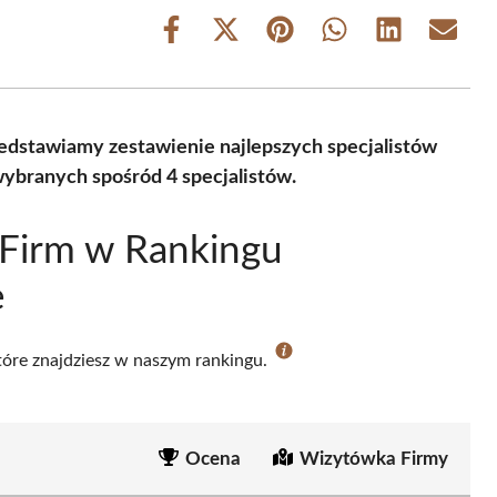
Share
Share
Share
Share
Share
Share
on
on
on
on
on
on
Facebook
X
Pinterest
WhatsApp
LinkedIn
Email
(Twitter)
zedstawiamy zestawienie najlepszych specjalistów
ybranych spośród 4 specjalistów.
 Firm w Rankingu
e
które znajdziesz w naszym rankingu.
Ocena
Wizytówka Firmy