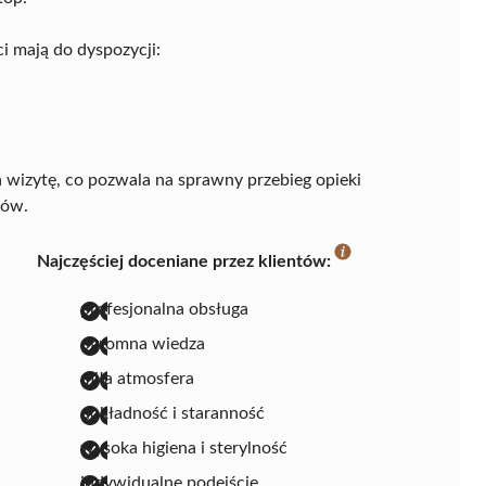
i mają do dyspozycji:
wizytę, co pozwala na sprawny przebieg opieki
gów.
Najczęściej doceniane przez klientów:
profesjonalna obsługa
ogromna wiedza
miła atmosfera
dokładność i staranność
wysoka higiena i sterylność
indywidualne podejście