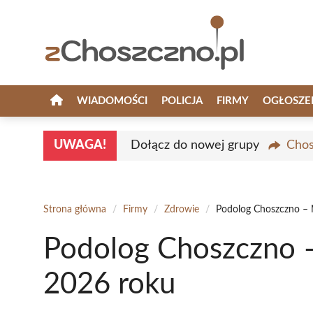
Przejdź
do
treści
WIADOMOŚCI
POLICJA
FIRMY
OGŁOSZE
UWAGA!
Dołącz do nowej grupy
Chos
Strona główna
/
Firmy
/
Zdrowie
/
Podolog Choszczno – N
Podolog Choszczno – 
2026 roku