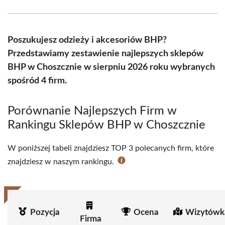
Facebook
X
Pinterest
WhatsApp
LinkedIn
Email
(Twitter)
Poszukujesz odzieży i akcesoriów BHP?
Przedstawiamy zestawienie najlepszych sklepów
BHP w Choszcznie w sierpniu 2026 roku wybranych
spośród 4 firm.
Porównanie Najlepszych Firm w
Rankingu Sklepów BHP w Choszcznie
W poniższej tabeli znajdziesz TOP 3 polecanych firm, które
znajdziesz w naszym rankingu.
Pozycja
Ocena
Wizytówk
Firma