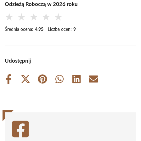
Odzieżą Roboczą w 2026 roku
★
★
★
★
★
Średnia ocena:
4.95
Liczba ocen:
9
Udostępnij
Share
Share
Share
Share
Share
Share
on
on
on
on
on
on
Facebook
X
Pinterest
WhatsApp
LinkedIn
Email
(Twitter)