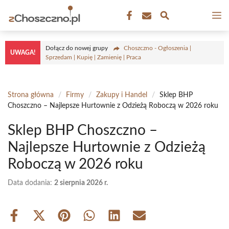
Przejdź
M
do
treści
Dołącz do nowej grupy
Choszczno - Ogłoszenia |
UWAGA!
Sprzedam | Kupię | Zamienię | Praca
Strona główna
/
Firmy
/
Zakupy i Handel
/
Sklep BHP
Choszczno – Najlepsze Hurtownie z Odzieżą Roboczą w 2026 roku
Sklep BHP Choszczno –
Najlepsze Hurtownie z Odzieżą
Roboczą w 2026 roku
Data dodania:
2 sierpnia 2026 r.
Share
Share
Share
Share
Share
Share
on
on
on
on
on
on