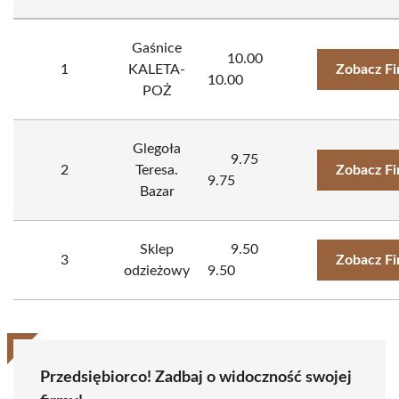
Gaśnice
10.00
1
KALETA-
Zobacz F
10.00
POŻ
Glegoła
9.75
2
Teresa.
Zobacz F
9.75
Bazar
Sklep
9.50
3
Zobacz F
odzieżowy
9.50
Przedsiębiorco! Zadbaj o widoczność swojej