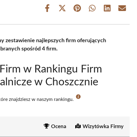
Share
Share
Share
Share
Share
Share
on
on
on
on
on
on
Facebook
X
Pinterest
WhatsApp
LinkedIn
Email
(Twitter)
y zestawienie najlepszych firm oferujących
branych spośród 4 firm.
Firm w Rankingu Firm
alnicze w Choszcznie
które znajdziesz w naszym rankingu.
Ocena
Wizytówka Firmy