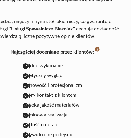
zia, między innymi stół lakierniczy, co gwarantuje
sługi
"Usługi Spawalnicze Blaźniak"
cechuje dokładność
wierdzają liczne pozytywne opinie klientów.
Najczęściej doceniane przez klientów:
solidne wykonanie
estetyczny wygląd
fachowość i profesjonalizm
dobry kontakt z klientem
wysoka jakość materiałów
terminowa realizacja
dbałość o detale
indywidualne podejście