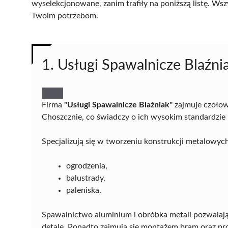
wyselekcjonowane, zanim trafiły na poniższą listę. Wsz
Twoim potrzebom.
1. Usługi Spawalnicze Blaźni
Firma
"Usługi Spawalnicze Blaźniak"
zajmuje czołow
Choszcznie, co świadczy o ich wysokim standardzie 
Specjalizują się w tworzeniu konstrukcji metalowyc
ogrodzenia,
balustrady,
paleniska.
Spawalnictwo aluminium i obróbka metali pozwalają
detale. Ponadto zajmują się montażem bram oraz p