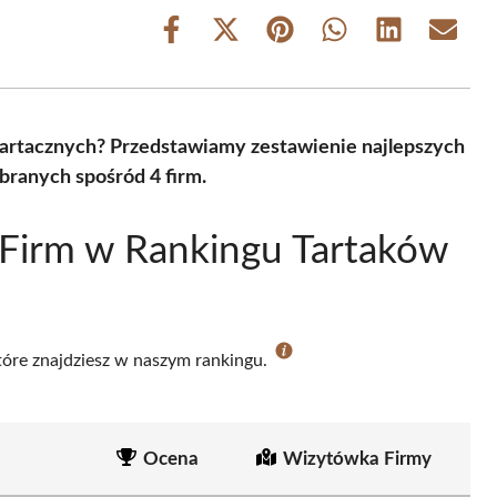
Share
Share
Share
Share
Share
Share
on
on
on
on
on
on
Facebook
X
Pinterest
WhatsApp
LinkedIn
Email
(Twitter)
tartacznych? Przedstawiamy zestawienie najlepszych
branych spośród 4 firm.
 Firm w Rankingu Tartaków
które znajdziesz w naszym rankingu.
Ocena
Wizytówka Firmy