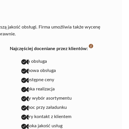
szą jakość obsługi. Firma umożliwia także wycenę
prawnie.
Najczęściej doceniane przez klientów:
miła obsługa
fachowa obsługa
przystępne ceny
szybka realizacja
duży wybór asortymentu
pomoc przy załadunku
dobry kontakt z klientem
wysoka jakość usług