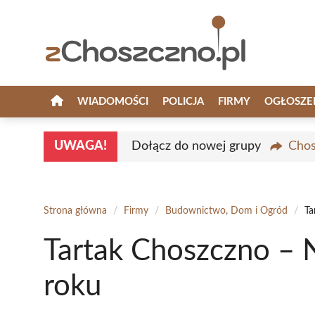
Przejdź
do
treści
WIADOMOŚCI
POLICJA
FIRMY
OGŁOSZE
UWAGA!
Dołącz do nowej grupy
Chos
Strona główna
/
Firmy
/
Budownictwo, Dom i Ogród
/
Ta
Tartak Choszczno – 
roku