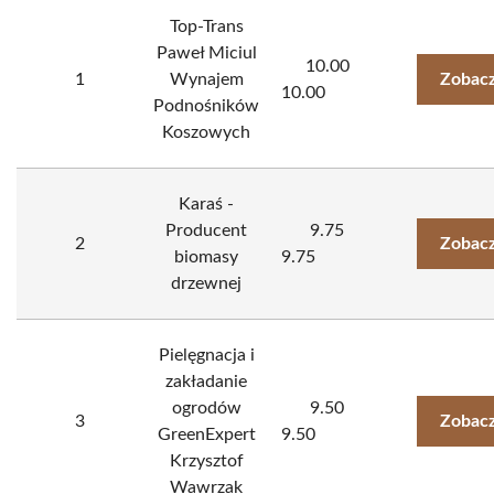
Top-Trans
Paweł Miciul
10.00
1
Wynajem
Zobacz
10.00
Podnośników
Koszowych
Karaś -
Producent
9.75
2
Zobacz
biomasy
9.75
drzewnej
Pielęgnacja i
zakładanie
ogrodów
9.50
3
Zobacz
GreenExpert
9.50
Krzysztof
Wawrzak