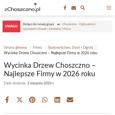
Przejdź
M
do
treści
Dołącz do nowej grupy
Choszczno - Ogłoszenia |
UWAGA!
Sprzedam | Kupię | Zamienię | Praca
Strona główna
/
Firmy
/
Budownictwo, Dom i Ogród
/
Wycinka Drzew Choszczno – Najlepsze Firmy w 2026 roku
Wycinka Drzew Choszczno –
Najlepsze Firmy w 2026 roku
Data dodania:
3 sierpnia 2026 r.
Share
Share
Share
Share
Share
Share
on
on
on
on
on
on
Facebook
X
Pinterest
WhatsApp
LinkedIn
Email
(Twitter)