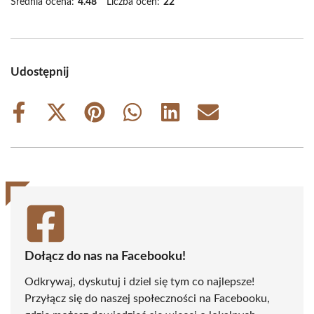
Średnia ocena:
4.48
Liczba ocen:
22
Udostępnij
Share
Share
Share
Share
Share
Share
on
on
on
on
on
on
Facebook
X
Pinterest
WhatsApp
LinkedIn
Email
(Twitter)
Dołącz do nas na Facebooku!
Odkrywaj, dyskutuj i dziel się tym co najlepsze!
Przyłącz się do naszej społeczności na Facebooku,