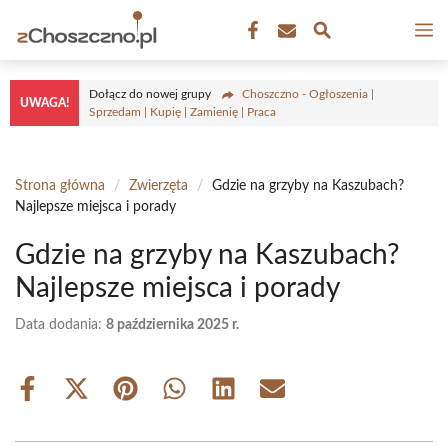
Przejdź
M
do
treści
Dołącz do nowej grupy
Choszczno - Ogłoszenia |
UWAGA!
Sprzedam | Kupię | Zamienię | Praca
Strona główna
/
Zwierzęta
/
Gdzie na grzyby na Kaszubach?
Najlepsze miejsca i porady
Gdzie na grzyby na Kaszubach?
Najlepsze miejsca i porady
Data dodania:
8 października 2025 r.
Share
Share
Share
Share
Share
Share
on
on
on
on
on
on
Facebook
X
Pinterest
WhatsApp
LinkedIn
Email
(Twitter)