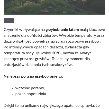
Czynniki wpływające na
grzybobranie latem
mają kluczowe
znaczenie dla obfitości zbiorów. Wysokie temperatury oraz
duża wilgotność powietrza sprzyjają rozwojowi grzybów.
Po intensywnych opadach deszczu, zwłaszcza gdy
temperatura oscyluje wokół
20°C
, można zauważyć
znaczący przyrost grzybów. To idealny moment dla
entuzjastów zbierania tych smakołyków.
Najlepszą porą na grzybobranie
są:
wczesne poranki,
późne popołudnia.
Dzięki temu unikamy największego upału, co sprawia, że