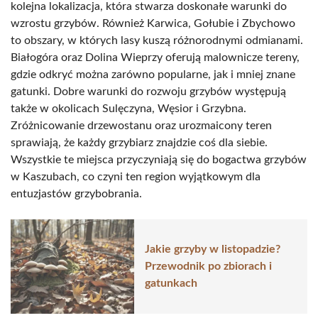
kolejna lokalizacja, która stwarza doskonałe warunki do
wzrostu grzybów. Również Karwica, Gołubie i Zbychowo
to obszary, w których lasy kuszą różnorodnymi odmianami.
Białogóra oraz Dolina Wieprzy oferują malownicze tereny,
gdzie odkryć można zarówno popularne, jak i mniej znane
gatunki. Dobre warunki do rozwoju grzybów występują
także w okolicach Sulęczyna, Węsior i Grzybna.
Zróżnicowanie drzewostanu oraz urozmaicony teren
sprawiają, że każdy grzybiarz znajdzie coś dla siebie.
Wszystkie te miejsca przyczyniają się do bogactwa grzybów
w Kaszubach, co czyni ten region wyjątkowym dla
entuzjastów grzybobrania.
Jakie grzyby w listopadzie?
Przewodnik po zbiorach i
gatunkach