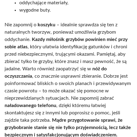
oddychające materiały,
wygodne buty.
Nie zapomnij o
koszyku
– idealnie sprawdza się ten z
naturalnych tworzyw, ponieważ umożliwia grzybom
oddychanie.
Kazdy miłośnik grzybów powinien mieć przy
sobie atlas
, który ułatwia identyfikację gatunków i chroni
przed niebezpiecznymi, trującymi okazami. Pamiętaj, aby
zbierać tylko te grzyby, które znasz i masz pewność, że są
jadalne. Warto również zaopatrzyć się w
nóż do
oczyszczania
, co znacznie usprawni zbieranie. Dobrze jest
poinformować bliskich o swoich planach i przewidywanym
czasie powrotu – to może okazać się pomocne w
nieprzewidzianych sytuacjach. Nie zapomnij zabrać
naładowanego telefonu
, dzięki któremu łatwiej
skontaktujesz się z innymi lub poprosisz o pomoc, jeśli
zajdzie taka potrzeba.
Mądre przygotowanie sprawi, że
grzybobranie stanie się nie tylko przyjemnością, lecz także
bezpiecznym i satysfakcjonującym doświadczeniem.