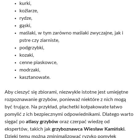
kurki,
koźlarze,
rydze,
gąski,
maślaki, w tym zarówno maślaki zwyczajne, jak i
pstre czy ziarniste,
podgrzybki,
kozaki,
cenne piaskowce,
modrzaki,
kasztanowate.
Aby cieszyć się zbiorami, niezwykle istotne jest umiejętne
rozpoznawanie grzybów, ponieważ niektóre z nich mogą
być trujące. Na przykład, płachetki kołpakowate łatwo
pomylić z ich bezpiecznymi odpowiednikami. Dlatego warto
sięgać po
atlasy grzybów
oraz czerpać wiedzę od
ekspertów, takich jak
grzyboznawca Wiesław Kamiński
.
Dzięki temu można zminimalizować ryzyko pomyłek