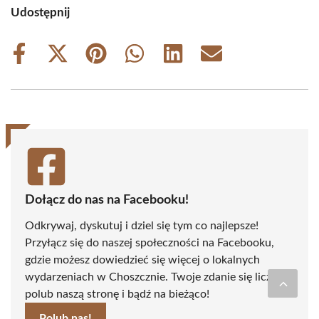
Udostępnij
Share
Share
Share
Share
Share
Share
on
on
on
on
on
on
Facebook
X
Pinterest
WhatsApp
LinkedIn
Email
(Twitter)
Dołącz do nas na Facebooku!
Odkrywaj, dyskutuj i dziel się tym co najlepsze!
Przyłącz się do naszej społeczności na Facebooku,
gdzie możesz dowiedzieć się więcej o lokalnych
wydarzeniach w Choszcznie. Twoje zdanie się liczy -
polub naszą stronę i bądź na bieżąco!
Polub nas!