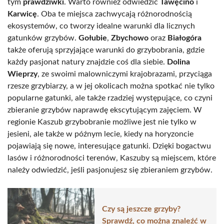
tym
prawdziwki
. Warto również odwiedzić
Tawęcino
i
Karwicę
. Oba te miejsca zachwycają różnorodnością
ekosystemów, co tworzy idealne warunki dla licznych
gatunków grzybów.
Gołubie
,
Zbychowo
oraz
Białogóra
także oferują sprzyjające warunki do grzybobrania, gdzie
każdy pasjonat natury znajdzie coś dla siebie.
Dolina
Wieprzy
, ze swoimi malowniczymi krajobrazami, przyciąga
rzesze grzybiarzy, a w jej okolicach można spotkać nie tylko
popularne gatunki, ale także rzadziej występujące, co czyni
zbieranie grzybów naprawdę ekscytującym zajęciem. W
regionie Kaszub grzybobranie możliwe jest nie tylko w
jesieni, ale także w późnym lecie, kiedy na horyzoncie
pojawiają się nowe, interesujące gatunki. Dzięki bogactwu
lasów i różnorodności terenów, Kaszuby są miejscem, które
należy odwiedzić, jeśli pasjonujesz się zbieraniem grzybów.
Czy są jeszcze grzyby?
Sprawdź, co można znaleźć w