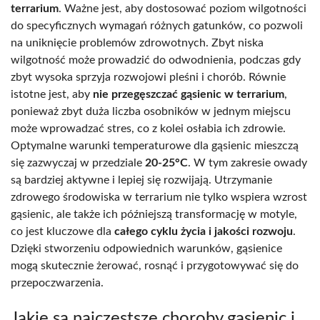
terrarium
. Ważne jest, aby dostosować poziom wilgotności
do specyficznych wymagań różnych gatunków, co pozwoli
na uniknięcie problemów zdrowotnych. Zbyt niska
wilgotność może prowadzić do odwodnienia, podczas gdy
zbyt wysoka sprzyja rozwojowi pleśni i chorób. Równie
istotne jest, aby
nie przegęszczać gąsienic w terrarium
,
ponieważ zbyt duża liczba osobników w jednym miejscu
może wprowadzać stres, co z kolei osłabia ich zdrowie.
Optymalne warunki temperaturowe dla gąsienic mieszczą
się zazwyczaj w przedziale
20-25°C
. W tym zakresie owady
są bardziej aktywne i lepiej się rozwijają. Utrzymanie
zdrowego środowiska w terrarium nie tylko wspiera wzrost
gąsienic, ale także ich późniejszą transformację w motyle,
co jest kluczowe dla
całego cyklu życia i jakości rozwoju
.
Dzięki stworzeniu odpowiednich warunków, gąsienice
mogą skutecznie żerować, rosnąć i przygotowywać się do
przepoczwarzenia.
Jakie są najczęstsze choroby gąsienic i