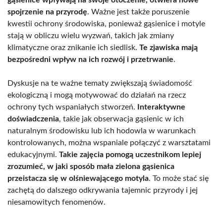
gąsienice wpływają na swoje otoczenie, otwiera nowe
spojrzenie na przyrodę
. Ważne jest także poruszenie
kwestii ochrony środowiska, ponieważ gąsienice i motyle
stają w obliczu wielu wyzwań, takich jak zmiany
klimatyczne oraz znikanie ich siedlisk.
Te zjawiska mają
bezpośredni wpływ na ich rozwój i przetrwanie
.
Dyskusje na te ważne tematy zwiększają świadomość
ekologiczną i mogą motywować do działań na rzecz
ochrony tych wspaniałych stworzeń.
Interaktywne
doświadczenia
, takie jak obserwacja gąsienic w ich
naturalnym środowisku lub ich hodowla w warunkach
kontrolowanych, można wspaniale połączyć z warsztatami
edukacyjnymi.
Takie zajęcia pomogą uczestnikom lepiej
zrozumieć, w jaki sposób mała zielona gąsienica
przeistacza się w olśniewającego motyla
. To może stać się
zachętą do dalszego odkrywania tajemnic przyrody i jej
niesamowitych fenomenów.