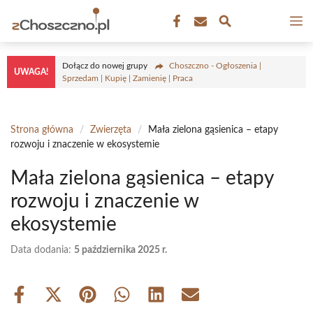
Przejdź
M
do
treści
Dołącz do nowej grupy
Choszczno - Ogłoszenia |
UWAGA!
Sprzedam | Kupię | Zamienię | Praca
Strona główna
/
Zwierzęta
/
Mała zielona gąsienica – etapy
rozwoju i znaczenie w ekosystemie
Mała zielona gąsienica – etapy
rozwoju i znaczenie w
ekosystemie
Data dodania:
5 października 2025 r.
Share
Share
Share
Share
Share
Share
on
on
on
on
on
on