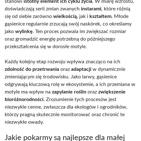
stanowi
istotny element ich cyklu życia
. W miarę wzrostu,
doświadczają serii zmian zwanych
instarami
, które różnią
się od siebie zarówno
wielkością
, jak i
kształtem
. Młode
gąsienice regularnie zrzucają swój naskórek, co określamy
jako
wylinkę
. Ten proces pozwala im zwiększać rozmiar
oraz gromadzić energię potrzebną do późniejszego
przekształcenia się w dorosłe motyle.
Każdy kolejny etap rozwoju wpływa znacząco na ich
zdolność do przetrwania
oraz
adaptacji
w dynamicznie
zmieniającym się środowisku. Jako larwy, gąsienice
odgrywają kluczową rolę w ekosystemie, a ich przemiana w
motyle ma wpływ na
zapylanie roślin
oraz
zwiększenie
bioróżnorodności
. Zrozumienie tych procesów jest
niezwykle cenne, zwłaszcza dla ekologów i ogrodników,
którzy pragną skutecznie monitorować oraz chronić te
niezwykłe owady.
Jakie pokarmy są najlepsze dla małej