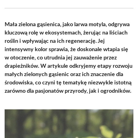
Facebook
X
Pinterest
WhatsApp
LinkedIn
Email
(Twitter)
Mała zielona gąsienica, jako larwa motyla, odgrywa
kluczową rolę w ekosystemach, żerując na liściach
roślin i wpływając na ich regenerację. Jej
intensywny kolor sprawia, że doskonale wtapia się
w otoczenie, co utrudnia jej zauważenie przez
drapieżników. W artykule odkryjemy etapy rozwoju
małych zielonych gąsienic oraz ich znaczenie dla
środowiska, co czyni tę tematykę niezwykle istotną
zarówno dla pasjonatów przyrody, jak i ogrodników.