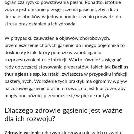
ogranicza ryzyko powstawania pleśni. Ponadto, istotnie
ważne jest unikanie przegęszczenia gąsienic; zbyt duża
liczba osobników w jednym pomieszczeniu prowadzi do
stresu oraz osłabienia ich zdrowia.
W przypadku zauważenia objawów chorobowych,
przemieszczenie chorych gąsienic do innego pojemnika to
doskonały krok, który pomoże w zapobieganiu
rozprzestrzenieniu się infekcji. Warto również zasięgnąć
rady dotyczącej stosowania preparatów, takich jak
Bacillus
thuringiensis ssp. kurstaki
, zwłaszcza w przypadku infekcji
bakteryjnych. Wdrożenie tych praktyk ma ogromny wpływ
na zdrowie gąsienic oraz ich rozwój, co jest kluczowe, aby
mogły one później przeobrazić się w piękne motyle.
Dlaczego zdrowie gąsienic jest ważne
dla ich rozwoju?
Zdrowie gąsienic
odgrywa kluczową rolę w ich rozwoju i