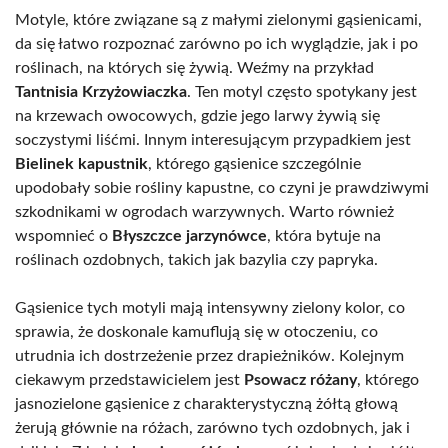
Motyle, które związane są z małymi zielonymi gąsienicami,
da się łatwo rozpoznać zarówno po ich wyglądzie, jak i po
roślinach, na których się żywią. Weźmy na przykład
Tantnisia Krzyżowiaczka
. Ten motyl często spotykany jest
na krzewach owocowych, gdzie jego larwy żywią się
soczystymi liśćmi. Innym interesującym przypadkiem jest
Bielinek kapustnik
, którego gąsienice szczególnie
upodobały sobie rośliny kapustne, co czyni je prawdziwymi
szkodnikami w ogrodach warzywnych. Warto również
wspomnieć o
Błyszczce jarzynówce
, która bytuje na
roślinach ozdobnych, takich jak bazylia czy papryka.
Gąsienice tych motyli mają intensywny zielony kolor, co
sprawia, że doskonale kamuflują się w otoczeniu, co
utrudnia ich dostrzeżenie przez drapieżników. Kolejnym
ciekawym przedstawicielem jest
Psowacz różany
, którego
jasnozielone gąsienice z charakterystyczną żółtą głową
żerują głównie na różach, zarówno tych ozdobnych, jak i