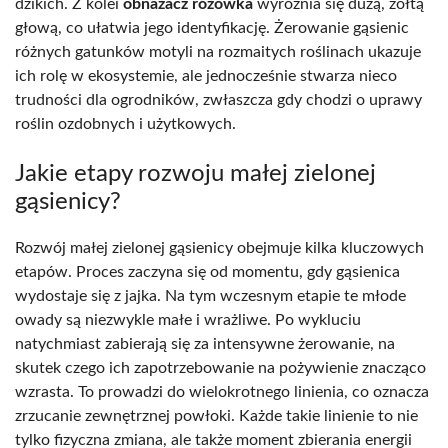
dzikich. Z kolei
obnażacz różówka
wyróżnia się dużą, żółtą
głową, co ułatwia jego identyfikację. Żerowanie gąsienic
różnych gatunków motyli na rozmaitych roślinach ukazuje
ich rolę w ekosystemie, ale jednocześnie stwarza nieco
trudności dla ogrodników, zwłaszcza gdy chodzi o uprawy
roślin ozdobnych i użytkowych.
Jakie etapy rozwoju małej zielonej
gąsienicy?
Rozwój małej zielonej gąsienicy obejmuje kilka kluczowych
etapów. Proces zaczyna się od momentu, gdy gąsienica
wydostaje się z jajka. Na tym wczesnym etapie te młode
owady są niezwykle małe i wrażliwe. Po wykluciu
natychmiast zabierają się za intensywne żerowanie, na
skutek czego ich zapotrzebowanie na pożywienie znacząco
wzrasta. To prowadzi do wielokrotnego linienia, co oznacza
zrzucanie zewnętrznej powłoki. Każde takie linienie to nie
tylko fizyczna zmiana, ale także moment zbierania energii