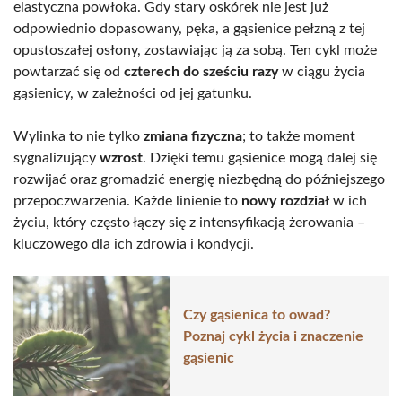
elastyczna powłoka. Gdy stary oskórek nie jest już
odpowiednio dopasowany, pęka, a gąsienice pełzną z tej
opustoszałej osłony, zostawiając ją za sobą. Ten cykl może
powtarzać się od
czterech do sześciu razy
w ciągu życia
gąsienicy, w zależności od jej gatunku.
Wylinka to nie tylko
zmiana fizyczna
; to także moment
sygnalizujący
wzrost
. Dzięki temu gąsienice mogą dalej się
rozwijać oraz gromadzić energię niezbędną do późniejszego
przepoczwarzenia. Każde linienie to
nowy rozdział
w ich
życiu, który często łączy się z intensyfikacją żerowania –
kluczowego dla ich zdrowia i kondycji.
Czy gąsienica to owad?
Poznaj cykl życia i znaczenie
gąsienic