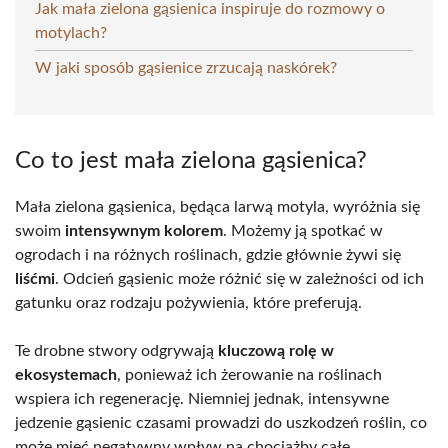
Jak mała zielona gąsienica inspiruje do rozmowy o
motylach?
W jaki sposób gąsienice zrzucają naskórek?
Co to jest mała zielona gąsienica?
Mała zielona gąsienica, będąca larwą motyla, wyróżnia się
swoim
intensywnym kolorem
. Możemy ją spotkać w
ogrodach i na różnych roślinach, gdzie głównie żywi się
liśćmi
. Odcień gąsienic może różnić się w zależności od ich
gatunku oraz rodzaju pożywienia, które preferują.
Te drobne stwory odgrywają
kluczową rolę w
ekosystemach
, ponieważ ich żerowanie na roślinach
wspiera ich regenerację. Niemniej jednak, intensywne
jedzenie gąsienic czasami prowadzi do uszkodzeń roślin, co
może mieć negatywny wpływ na chociażby całe