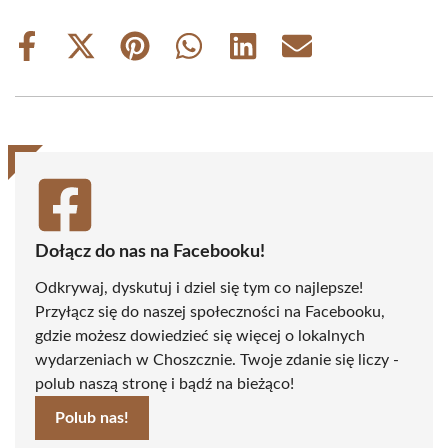
Share
Share
Share
Share
Share
Share
on
on
on
on
on
on
Facebook
X
Pinterest
WhatsApp
LinkedIn
Email
(Twitter)
Dołącz do nas na Facebooku!
Odkrywaj, dyskutuj i dziel się tym co najlepsze!
Przyłącz się do naszej społeczności na Facebooku,
gdzie możesz dowiedzieć się więcej o lokalnych
wydarzeniach w Choszcznie. Twoje zdanie się liczy -
polub naszą stronę i bądź na bieżąco!
Polub nas!